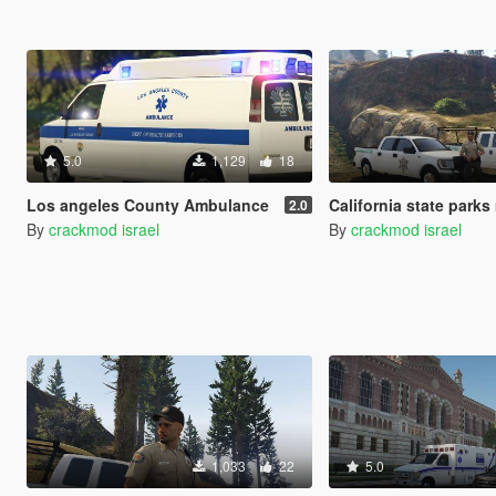
5.0
1,129
18
Los angeles County Ambulance
California state parks
2.0
By
crackmod israel
By
crackmod israel
1,033
22
5.0