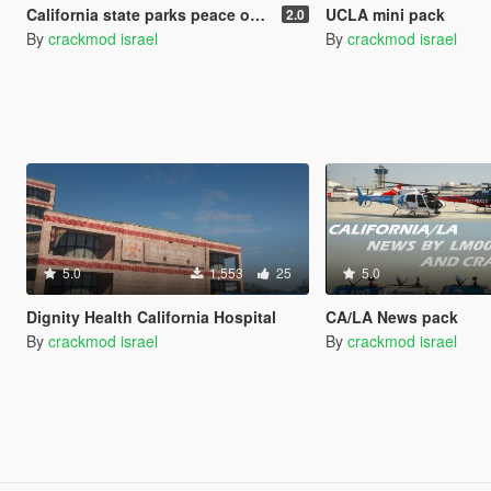
California state parks peace officer/ranger
UCLA mini pack
2.0
By
crackmod israel
By
crackmod israel
5.0
1,553
25
5.0
Dignity Health California Hospital
CA/LA News pack
By
crackmod israel
By
crackmod israel