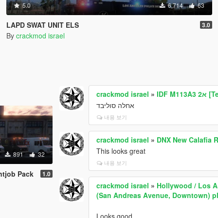
5.0
6,714
63
LAPD SWAT UNIT ELS
3.0
By
crackmod israel
crackmod israel
»
IDF M11
אחלה סוליבד
내용 보기
crackmod israel
»
DNX New Calafia 
This looks great
891
32
내용 보기
ntjob Pack
1.0
crackmod israel
»
Hollywood / Los A
(San Andreas Avenue, Downtown) pl
Looks good