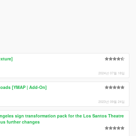
3A3 2א [Texture]
2024년 07월 18일
Roads [YMAP | Add-On]
2023년 09월 24일
ngeles sign transformation pack for the Los Santos Theatre
us further changes