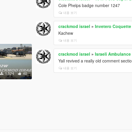
Cole Phelps badge number 1247
내용 보기
crackmod israel
»
Invetero Coquette
Kachew
내용 보기
crackmod israel
»
Israeli Ambulance
Yall revived a really old comment secti
내용 보기
1,524
40