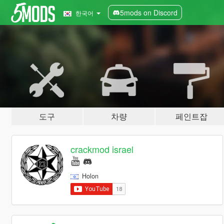
5mods on Discord
한국어
도구
차량
페인트잡
crackmod israel
Holon