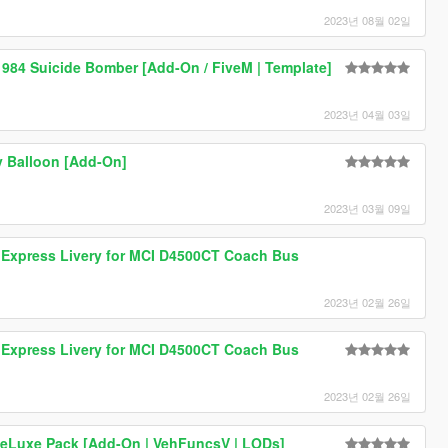
2023년 08월 02일
 1984 Suicide Bomber [Add-On / FiveM | Template]
2023년 04월 03일
y Balloon [Add-On]
2023년 03월 09일
xpress Livery for MCI D4500CT Coach Bus
2023년 02월 26일
xpress Livery for MCI D4500CT Coach Bus
2023년 02월 26일
DeLuxe Pack [Add-On | VehFuncsV | LODs]