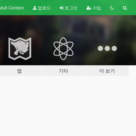
dult
Content
업로드
로그인
가입
맵
기타
더 보기