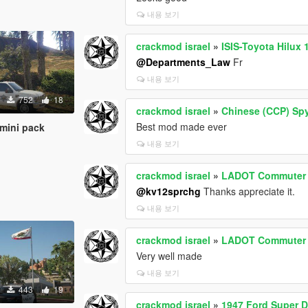
내용 보기
crackmod israel
»
ISIS-Toyota Hilux
@Departments_Law
Fr
내용 보기
752
18
crackmod israel
»
Chinese (CCP) Sp
Best mod made ever
 mini pack
내용 보기
crackmod israel
»
LADOT Commuter E
@kv12sprchg
Thanks appreciate it.
내용 보기
crackmod israel
»
LADOT Commuter E
Very well made
내용 보기
443
19
crackmod israel
»
1947 Ford Super 