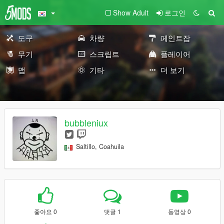
Show Adult
로그인
도구
차량
페인트잡
무기
스크립트
플레이어
맵
기타
더 보기
bubbleniux
Saltillo, Coahuila
좋아요 0
댓글 1
동영상 0