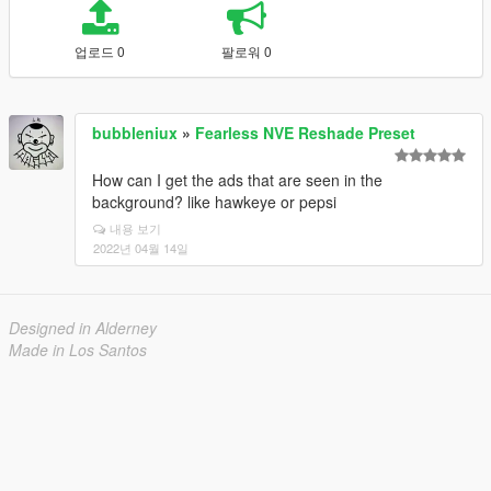
업로드 0
팔로워 0
bubbleniux
»
Fearless NVE Reshade Preset
How can I get the ads that are seen in the
background? like hawkeye or pepsi
내용 보기
2022년 04월 14일
Designed in Alderney
Made in Los Santos