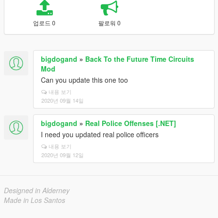
업로드 0
팔로워 0
bigdogand
»
Back To the Future Time Circuits
Mod
Can you update this one too
내용 보기
2020년 09월 14일
bigdogand
»
Real Police Offenses [.NET]
I need you updated real police officers
내용 보기
2020년 09월 12일
Designed in Alderney
Made in Los Santos