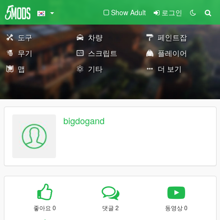
Show Adult
로그인
도구
차량
페인트잡
무기
스크립트
플레이어
맵
기타
더 보기
bigdogand
좋아요 0
댓글 2
동영상 0