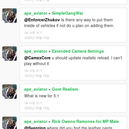
ape_aviator
»
SimpleGangWar
@EnforcerZhukov
Is there any way to put them
inside of vehicles if not do u plan on adding them.
내용 보기
2023년 06월 19일
ape_aviator
»
Extended Camera Settings
@CamxxCore
u should update realistic reload. I can't
play without it
내용 보기
2023년 06월 18일
ape_aviator
»
Gore Realism
What is new for 5.1
내용 보기
2023년 06월 12일
ape_aviator
»
Rick Owens Ramones for MP Male
@Sventinn
where did you find the leather pants