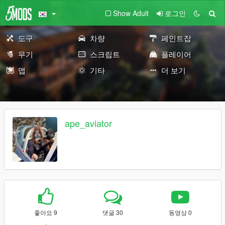
Show Adult
로그인
도구
차량
페인트잡
무기
스크립트
플레이어
맵
기타
더 보기
ape_aviator
좋아요 9
댓글 30
동영상 0