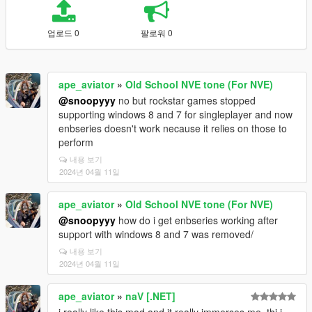
업로드 0
팔로워 0
ape_aviator
»
Old School NVE tone (For NVE)
@snoopyyy
no but rockstar games stopped
supporting windows 8 and 7 for singleplayer and now
enbseries doesn't work necause it relies on those to
perform
내용 보기
2024년 04월 11일
ape_aviator
»
Old School NVE tone (For NVE)
@snoopyyy
how do i get enbseries working after
support with windows 8 and 7 was removed/
내용 보기
2024년 04월 11일
ape_aviator
»
naV [.NET]