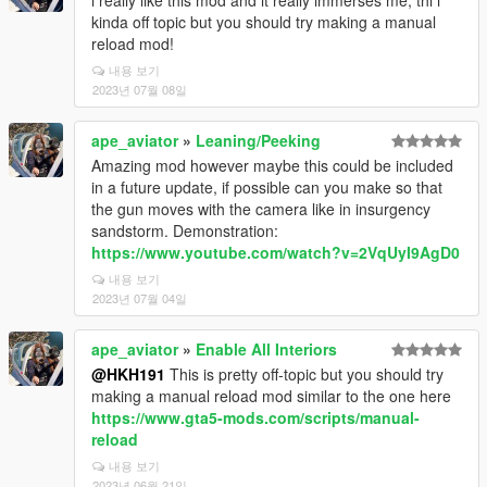
i really like this mod and it really immerses me, thi i
kinda off topic but you should try making a manual
reload mod!
내용 보기
2023년 07월 08일
ape_aviator
»
Leaning/Peeking
Amazing mod however maybe this could be included
in a future update, if possible can you make so that
the gun moves with the camera like in insurgency
sandstorm. Demonstration:
https://www.youtube.com/watch?v=2VqUyI9AgD0
내용 보기
2023년 07월 04일
ape_aviator
»
Enable All Interiors
@HKH191
This is pretty off-topic but you should try
making a manual reload mod similar to the one here
https://www.gta5-mods.com/scripts/manual-
reload
내용 보기
2023년 06월 21일