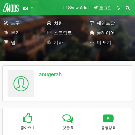
Show Adult
로그인
도구
차량
페인트잡
무기
스크립트
플레이어
맵
기타
더 보기
anugerah
좋아요 1
댓글 5
동영상 0