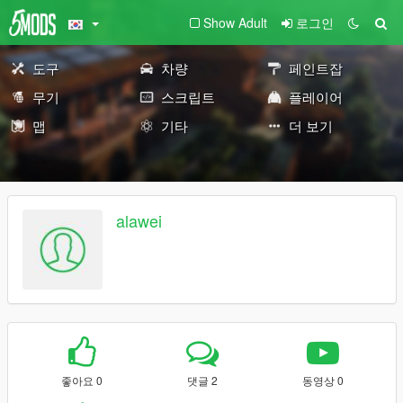
Show Adult
로그인
도구
차량
페인트잡
무기
스크립트
플레이어
맵
기타
더 보기
alawei
좋아요 0
댓글 2
동영상 0