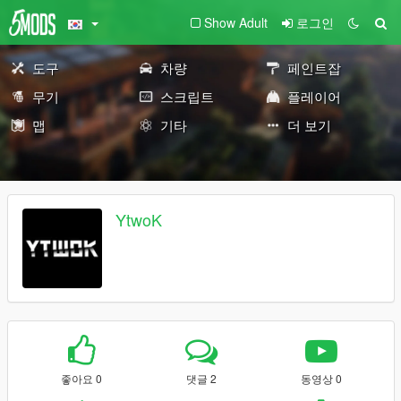
Show Adult
로그인
도구
차량
페인트잡
무기
스크립트
플레이어
맵
기타
더 보기
YtwoK
좋아요 0
댓글 2
동영상 0