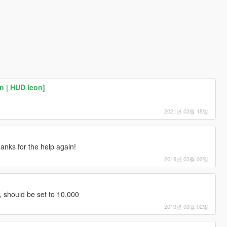
n | HUD Icon]
2021년 03월 15일
anks for the help again!
2019년 03월 02일
0, should be set to 10,000
2019년 03월 02일