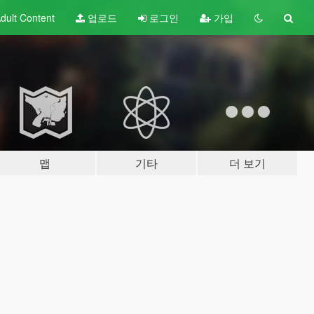
dult
Content
업로드
로그인
가입
맵
기타
더 보기