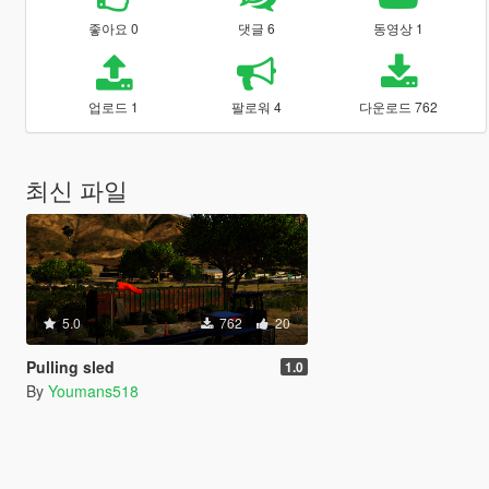
좋아요 0
댓글 6
동영상 1
업로드 1
팔로워 4
다운로드 762
최신 파일
5.0
762
20
Pulling sled
1.0
By
Youmans518