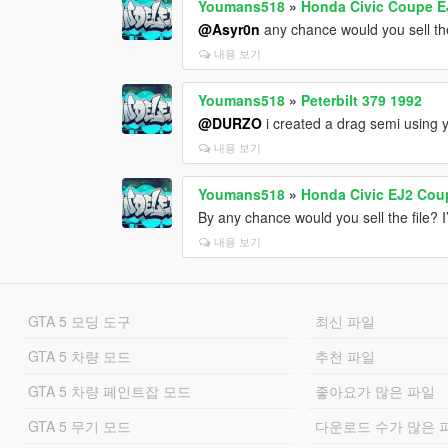
Youmans518
»
Honda Civic Coupe EJ
@Asyr0n
any chance would you sell th
내용 보기
Youmans518
»
Peterbilt 379 1992
@DURZO
i created a drag semi using y
내용 보기
Youmans518
»
Honda Civic EJ2 Cou
By any chance would you sell the file? I’d
내용 보기
GTA 5 모딩 도구
최신 파일
GTA 5 차량 모드
추천 파일
GTA 5 차량 페인트잡 모드
좋아요가 많은 파일
GTA 5 무기 모드
다운로드 수가 많은 