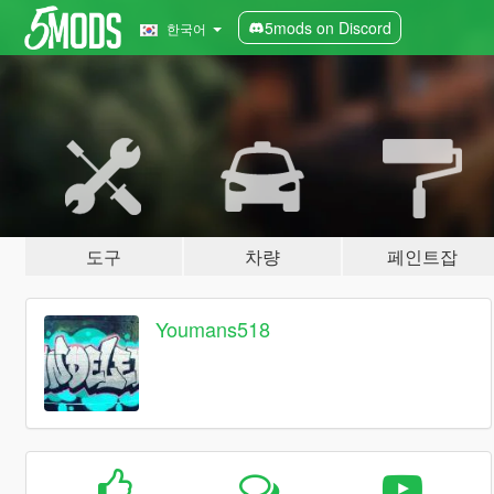
5mods on Discord
한국어
도구
차량
페인트잡
Youmans518