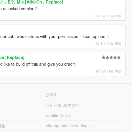
1 / EK9 Mix [Add-On / Replace]
e unlocked version?
2018년 12월 05일
our cab, was curious with your permission if i can upload it
2018년 12월 05일
pe [Replace]
 like to build off this and give you credit!
2018년 11월 19일
연락처
개인정보 보호정책
Cookie Policy
파일
Manage cookie settings