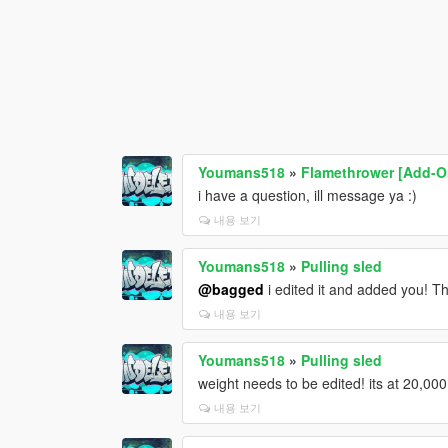
Youmans518
»
Flamethrower [Add-O
i have a question, ill message ya :)
내용 보기
Youmans518
»
Pulling sled
@bagged
i edited it and added you! Th
내용 보기
Youmans518
»
Pulling sled
weight needs to be edited! its at 20,00
내용 보기