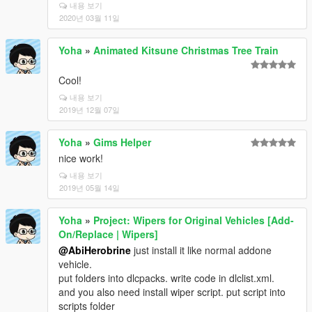
내용 보기
2020년 03월 11일
Yoha
»
Animated Kitsune Christmas Tree Train
Cool!
내용 보기
2019년 12월 07일
Yoha
»
Gims Helper
nice work!
내용 보기
2019년 05월 14일
Yoha
»
Project: Wipers for Original Vehicles [Add-
On/Replace | Wipers]
@AbiHerobrine
just install it like normal addone
vehicle.
put folders into dlcpacks. write code in dlclist.xml.
and you also need install wiper script. put script into
scripts folder