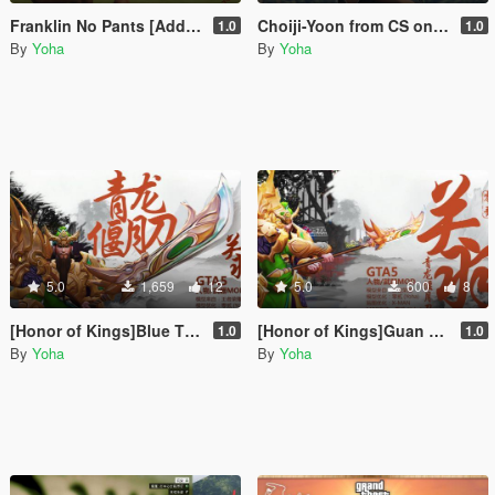
Franklin No Pants [Add-On / OIV]
Choiji-Yoon from CS online--崔智云-反恐精英online
1.0
1.0
By
Yoha
By
Yoha
5.0
1,659
12
5.0
600
8
[Honor of Kings]Blue Tiger with Moon Sword blue-王者荣耀关羽青龙偃月刀
[Honor of Kings]Guan Yu-王者荣耀关羽人物
1.0
1.0
By
Yoha
By
Yoha