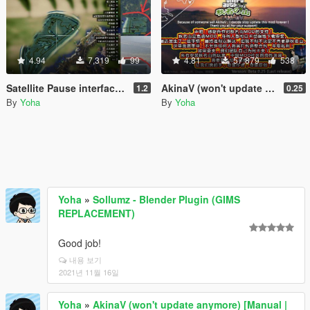
4.94
7,319
99
4.81
57,879
538
Satellite Pause interface map for AkinaV
AkinaV (won't update anymore) [Manual | OIV]
1.2
0.25
By
Yoha
By
Yoha
Yoha
»
Sollumz - Blender Plugin (GIMS
REPLACEMENT)
Good job!
내용 보기
2021년 11월 16일
Yoha
»
AkinaV (won't update anymore) [Manual |