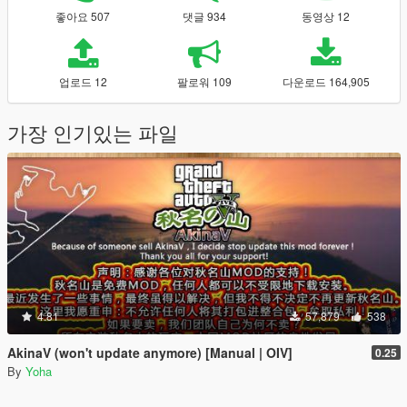
좋아요 507
댓글 934
동영상 12
업로드 12
팔로워 109
다운로드 164,905
가장 인기있는 파일
4.81
57,879
538
AkinaV (won't update anymore) [Manual | OIV]
0.25
By
Yoha