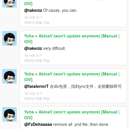
OIV]
@takerzz
Of cause, you can.
내용 보기
2020년 05월 13일
Yoha
»
AkinaV (won't update anymore) [Manual |
OIV]
@takerzz
very difficult.
내용 보기
2020년 05월 05일
Yoha
»
AkinaV (won't update anymore) [Manual |
OIV]
@fatalerrorT
在dlc包里，找到ynv文件，全部删除即可
내용 보기
2020년 05월 05일
Yoha
»
AkinaV (won't update anymore) [Manual |
OIV]
@FzDeltaaaaa
remove all .ynd file, then done