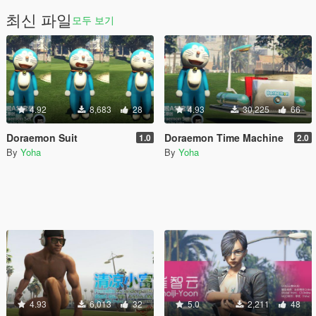
최신 파일
모두 보기
4.92
8,683
28
4.93
30,225
66
Doraemon Suit
Doraemon Time Machine
1.0
2.0
By
Yoha
By
Yoha
4.93
6,013
32
5.0
2,211
48