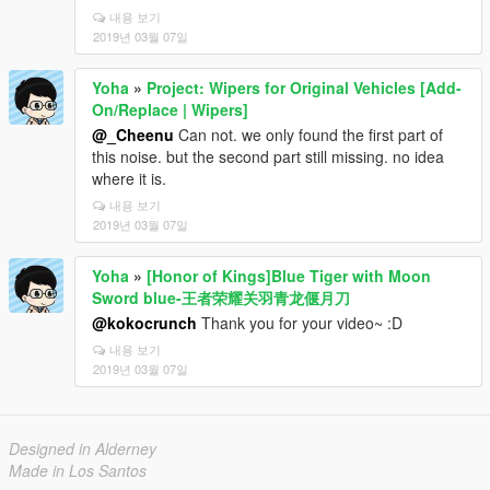
내용 보기
2019년 03월 07일
Yoha
»
Project: Wipers for Original Vehicles [Add-
On/Replace | Wipers]
@_Cheenu
Can not. we only found the first part of
this noise. but the second part still missing. no idea
where it is.
내용 보기
2019년 03월 07일
Yoha
»
[Honor of Kings]Blue Tiger with Moon
Sword blue-王者荣耀关羽青龙偃月刀
@kokocrunch
Thank you for your video~ :D
내용 보기
2019년 03월 07일
Designed in Alderney
Made in Los Santos