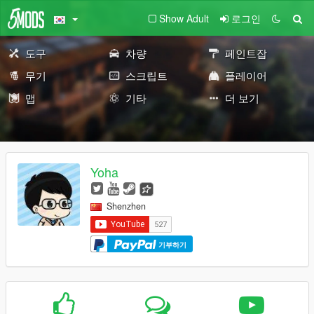
Show Adult
로그인
도구
차량
페인트잡
무기
스크립트
플레이어
맵
기타
더 보기
Yoha
Shenzhen
기부하기