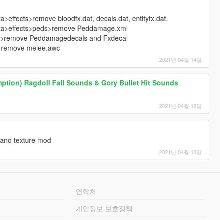
fects>remove bloodfx.dat, decals.dat, entityfx.dat.
a>effects>peds>remove Peddamage.xml
s>remove Peddamagedecals and Fxdecal
remove melee.awc
2021년 04월 14일
tion) Ragdoll Fall Sounds & Gory Bullet Hit Sounds
2021년 04월 13일
d and texture mod
2021년 04월 13일
연락처
개인정보 보호정책