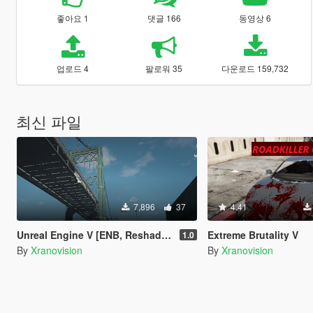
좋아요 1
댓글 166
동영상 6
업로드 4
팔로워 35
다운로드 159,732
최신 파일
7,896
37
4.41
Unreal Engine V [ENB, Reshade & VisualV]
Extreme Brutality V
1.0
By
Xranovision
By
Xranovision