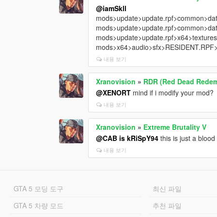
@iamSkll
mods>update>update.rpf>common>data>ef
mods>update>update.rpf>common>dat
mods>update>update.rpf>x64>texture
mods>x64>audio>sfx>RESIDENT.RPF>
내용 보기
Xranovision
»
RDR (Red Dead Redemp
@XENORT
mind if i modify your mod?
내용 보기
Xranovision
»
Extreme Brutality V
@CAB is kRiSpY94
this is just a bloo
내용 보기
GTA 5 모딩 도구
최신 파일
GTA 5 차량 모드
추천 파일