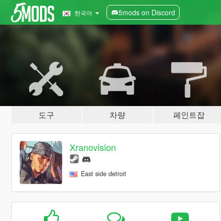
5mods on Discord
한국어
도구
차량
페인트잡
Xranovision
East side detroit