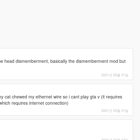
be head dismemberment, basically the dismemberment mod but
2021년 05월 31일
y cat chewed my ethernet wire so i cant play gta v (it requires
 which requires internet connection)
2021년 05월 31일
2021년 04월 27일