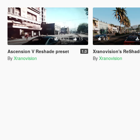
4,612
15
4.0
Ascension V Reshade preset
Xranovision's ReShade [Li
1.0
By
Xranovision
By
Xranovision