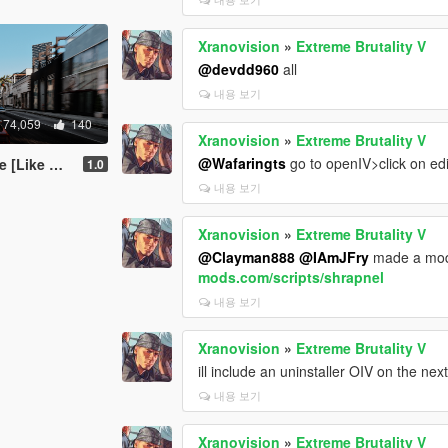
Xranovision
»
Extreme Brutality V
@devdd960
all
내용 보기
74,059
140
Xranovision
»
Extreme Brutality V
@Wafaringts
go to openIV>click on edi
ke Redux]
1.0
내용 보기
Xranovision
»
Extreme Brutality V
@Clayman888
@IAmJFry
made a mod l
mods.com/scripts/shrapnel
내용 보기
Xranovision
»
Extreme Brutality V
ill include an uninstaller OIV on the nex
내용 보기
Xranovision
»
Extreme Brutality V