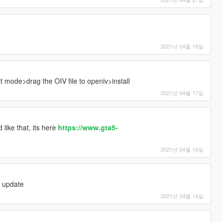
2021년 04월 19일
t mode>drag the OIV file to openiv>install
2021년 04월 17일
ike that, its here
https://www.gta5-
2021년 04월 15일
t update
2021년 04월 14일