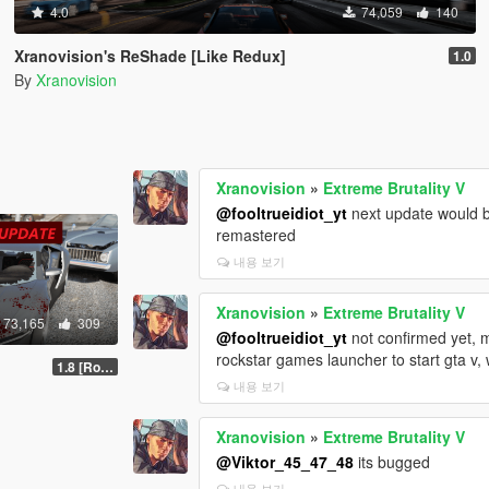
4.0
74,059
140
Xranovision's ReShade [Like Redux]
1.0
By
Xranovision
Xranovision
»
Extreme Brutality V
@fooltrueidiot_yt
next update would 
remastered
내용 보기
Xranovision
»
Extreme Brutality V
73,165
309
@fooltrueidiot_yt
not confirmed yet, m
rockstar games launcher to start gta v,
1.8 [Roadkill Update|OIV]
내용 보기
Xranovision
»
Extreme Brutality V
@Viktor_45_47_48
its bugged
내용 보기