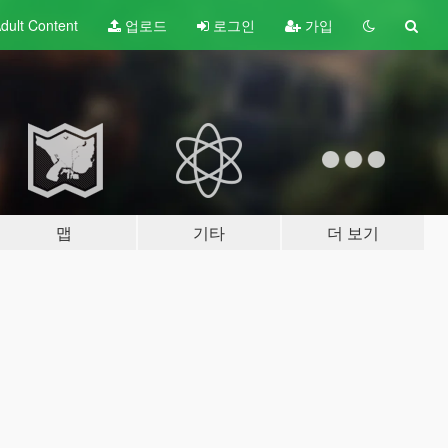
dult
Content
업로드
로그인
가입
맵
기타
더 보기