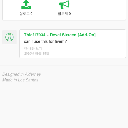
업로드 0
팔로워 0
Thief17934
»
Devel Sixteen [Add-On]
can i use this for fivem?
내용 보기
2020년 09월 15일
Designed in Alderney
Made in Los Santos