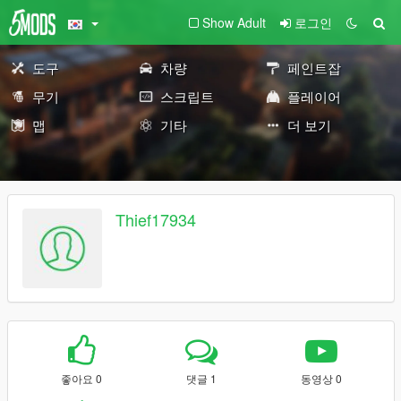
Show Adult
로그인
도구
차량
페인트잡
무기
스크립트
플레이어
맵
기타
더 보기
Thief17934
좋아요 0
댓글 1
동영상 0