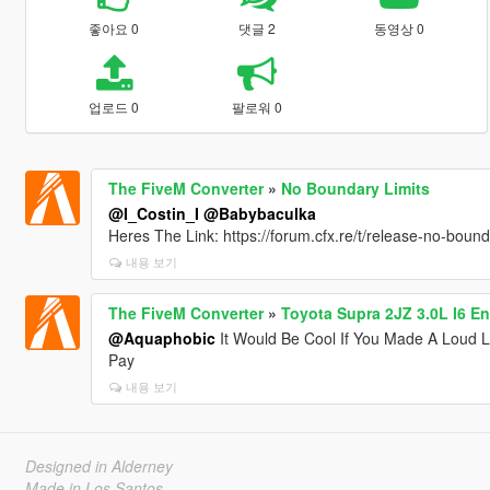
좋아요 0
댓글 2
동영상 0
업로드 0
팔로워 0
The FiveM Converter
»
No Boundary Limits
@I_Costin_I
@Babybaculka
Heres The Link: https://forum.cfx.re/t/release-no-boun
내용 보기
The FiveM Converter
»
Toyota Supra 2JZ 3.0L I6 E
@Aquaphobic
It Would Be Cool If You Made A Loud 
Pay
내용 보기
Designed in Alderney
Made in Los Santos