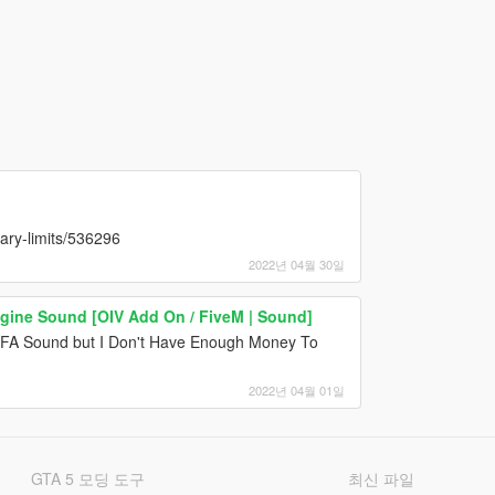
dary-limits/536296
2022년 04월 30일
ngine Sound [OIV Add On / FiveM | Sound]
LFA Sound but I Don't Have Enough Money To
2022년 04월 01일
GTA 5 모딩 도구
최신 파일