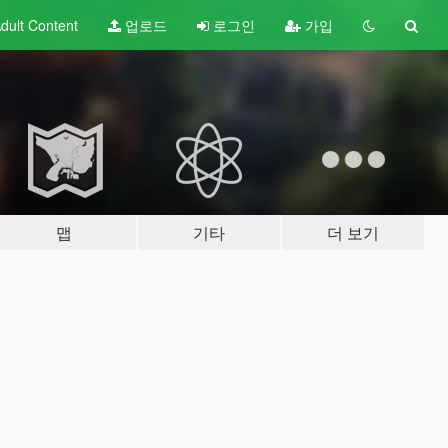
dult
Content
업로드
로그인
가입
맵
기타
더 보기