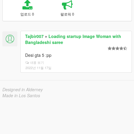
업로드 0
팔로워 0
Tajbir007
»
Loading startup Image Woman with
Bangladeshi saree
Desi gta 5 :pp
내용 보기
2022년 11월 17일
Designed in Alderney
Made in Los Santos