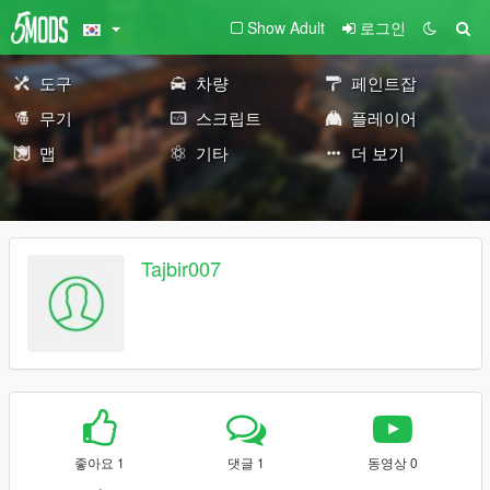
Show Adult
로그인
도구
차량
페인트잡
무기
스크립트
플레이어
맵
기타
더 보기
Tajbir007
좋아요 1
댓글 1
동영상 0