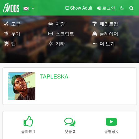
Show Adult
로그인
도구
차량
페인트잡
무기
스크립트
플레이어
맵
기타
더 보기
TAPLESKA
좋아요 1
댓글 2
동영상 0