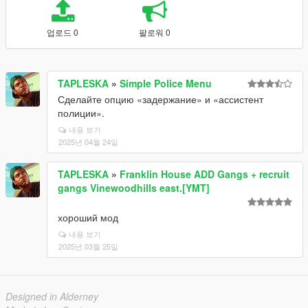
업로드 0
팔로워 0
TAPLESKA
»
Simple Police Menu
Сделайте опцию «задержание» и «ассистент
полиции».
내용 보기
2025년 04월 24일
TAPLESKA
»
Franklin House ADD Gangs + recruit
gangs Vinewoodhills east.[YMT]
хороший мод
내용 보기
2025년 03월 25일
Designed in Alderney