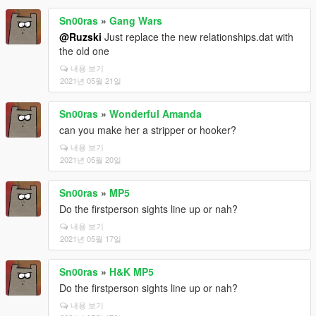
Sn00ras
»
Gang Wars
@Ruzski
Just replace the new relationships.dat with
the old one
내용 보기
2021년 05월 21일
Sn00ras
»
Wonderful Amanda
can you make her a stripper or hooker?
내용 보기
2021년 05월 20일
Sn00ras
»
MP5
Do the firstperson sights line up or nah?
내용 보기
2021년 05월 17일
Sn00ras
»
H&K MP5
Do the firstperson sights line up or nah?
내용 보기