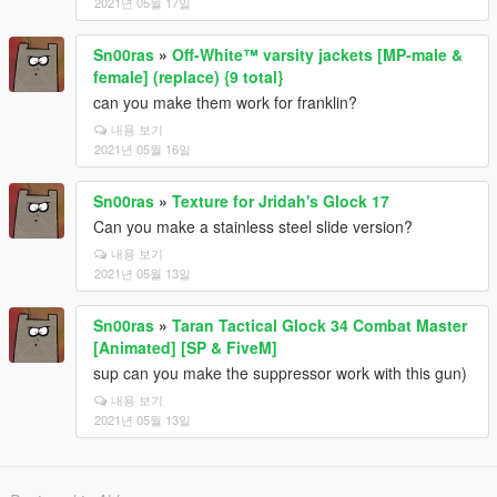
2021년 05월 17일
Sn00ras
»
Off-White™ varsity jackets [MP-male &
female] (replace) {9 total}
can you make them work for franklin?
내용 보기
2021년 05월 16일
Sn00ras
»
Texture for Jridah's Glock 17
Can you make a stainless steel slide version?
내용 보기
2021년 05월 13일
Sn00ras
»
Taran Tactical Glock 34 Combat Master
[Animated] [SP & FiveM]
sup can you make the suppressor work with this gun)
내용 보기
2021년 05월 13일