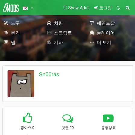
Show Adult
로그인
도구
차량
페인트잡
무기
스크립트
플레이어
맵
기타
더 보기
Sn00ras
좋아요 0
댓글 20
동영상 0