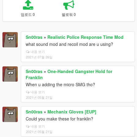
업로드 0
팔로워 0
Sn00ras
»
Realistic Police Response Time Mod
what sound mod and recoil mod are u using?
내용 보기
2021년 07월 26일
Sn00ras
»
One-Handed Gangster Hold for
Franklin
When u adding the micro SMG tho?
내용 보기
2021년 05월 21일
Sn00ras
»
Mechanix Gloves [EUP]
Could you make these for franklin?
내용 보기
2021년 05월 21일