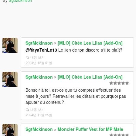
By
SgtMckinson
SgtMckinson
»
[MLO] Citée Les Lilas [Add-On]
@YayaTehLe13
Le lien de ton discord s'il te plaît?
내용 보기
2024년 12월 01일
SgtMckinson
»
[MLO] Citée Les Lilas [Add-On]
Bonsoir à toi, est-ce que tu comptes effectuer des
mise à jours? Retravailler les détails et pourquoi pas
ajouter du contenu?
내용 보기
2024년 11월 25일
SgtMckinson
»
Moncler Puffer Vest for MP Male