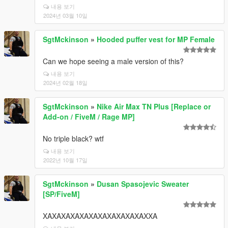
내용 보기
2024년 03월 10일
SgtMckinson
»
Hooded puffer vest for MP Female
Can we hope seeing a male version of this?
내용 보기
2024년 02월 18일
SgtMckinson
»
Nike Air Max TN Plus [Replace or
Add-on / FiveM / Rage MP]
No triple black? wtf
내용 보기
2022년 10월 17일
SgtMckinson
»
Dusan Spasojevic Sweater
[SP/FiveM]
XAXAXAXAXAXAXAXAXAXAXAXXA