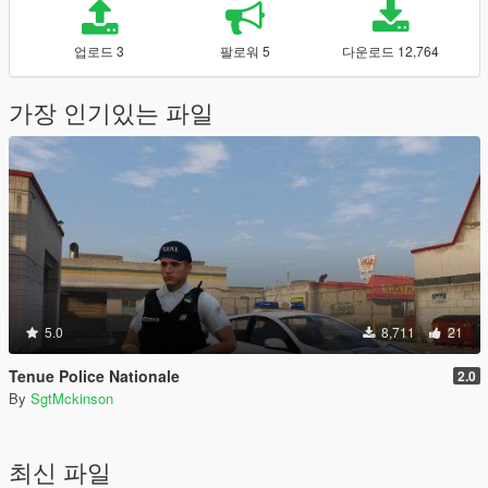
업로드 3
팔로워 5
다운로드 12,764
가장 인기있는 파일
5.0
8,711
21
Tenue Police Nationale
2.0
By
SgtMckinson
최신 파일