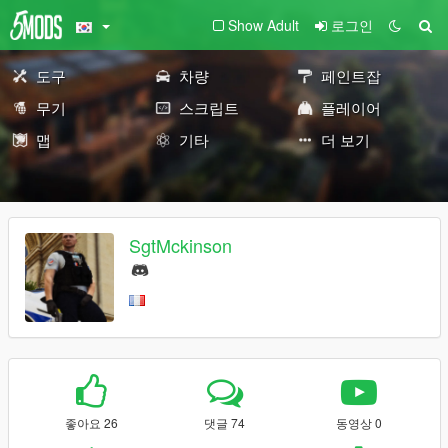
Show Adult
로그인
도구
차량
페인트잡
무기
스크립트
플레이어
맵
기타
더 보기
SgtMckinson
좋아요 26
댓글 74
동영상 0