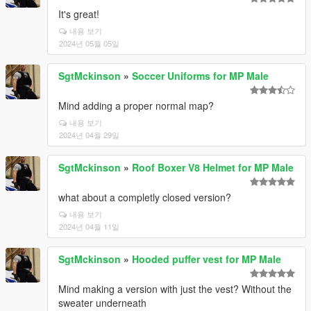
It's great!
내용 보기
2024년 05월 05일
SgtMckinson
»
Soccer Uniforms for MP Male
Mind adding a proper normal map?
내용 보기
2024년 04월 29일
SgtMckinson
»
Roof Boxer V8 Helmet for MP Male
what about a completly closed version?
내용 보기
2024년 04월 11일
SgtMckinson
»
Hooded puffer vest for MP Male
Mind making a version with just the vest? Without the
sweater underneath