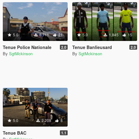
5.0
8,711
21
5.0
1,845
15
Tenue Police Nationale
Tenue Banlieusard
2.0
2.0
By
SgtMckinson
By
SgtMckinson
5.0
2,208
8
Tenue BAC
1.1