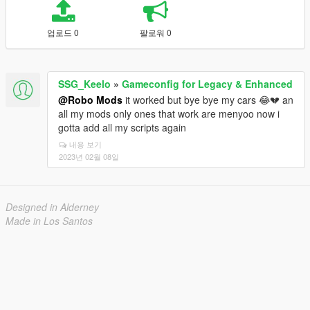
업로드 0
팔로워 0
SSG_Keelo
»
Gameconfig for Legacy & Enhanced
@Robo Mods
it worked but bye bye my cars 😂💔 an
all my mods only ones that work are menyoo now i
gotta add all my scripts again
내용 보기
2023년 02월 08일
Designed in Alderney
Made in Los Santos