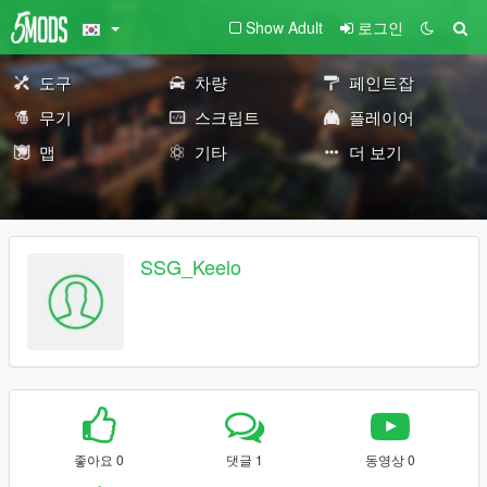
Show Adult
로그인
도구
차량
페인트잡
무기
스크립트
플레이어
맵
기타
더 보기
SSG_Keelo
좋아요 0
댓글 1
동영상 0