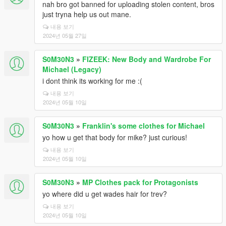
nah bro got banned for uploading stolen content, bros
just tryna help us out mane.
내용 보기
2024년 05월 27일
S0M30N3
»
FIZEEK: New Body and Wardrobe For
Michael (Legacy)
i dont think its working for me :(
내용 보기
2024년 05월 10일
S0M30N3
»
Franklin's some clothes for Michael
yo how u get that body for mike? just curious!
내용 보기
2024년 05월 10일
S0M30N3
»
MP Clothes pack for Protagonists
yo where did u get wades hair for trev?
내용 보기
2024년 05월 10일