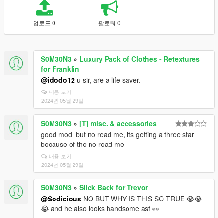
업로드 0
팔로워 0
S0M30N3
»
Luxury Pack of Clothes - Retextures
for Franklin
@idodo12
u sir, are a life saver.
내용 보기
2024년 05월 29일
S0M30N3
»
[T] misc. & accessories
good mod, but no read me, its getting a three star
because of the no read me
내용 보기
2024년 05월 29일
S0M30N3
»
Slick Back for Trevor
@Sodicious
NO BUT WHY IS THIS SO TRUE 😭😭
😭 and he also looks handsome asf 👀