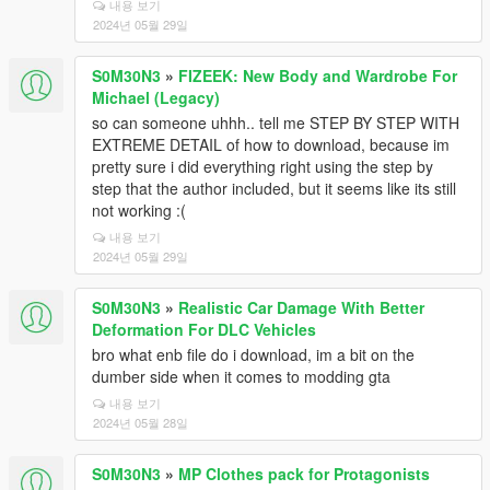
내용 보기
2024년 05월 29일
S0M30N3
»
FIZEEK: New Body and Wardrobe For
Michael (Legacy)
so can someone uhhh.. tell me STEP BY STEP WITH
EXTREME DETAIL of how to download, because im
pretty sure i did everything right using the step by
step that the author included, but it seems like its still
not working :(
내용 보기
2024년 05월 29일
S0M30N3
»
Realistic Car Damage With Better
Deformation For DLC Vehicles
bro what enb file do i download, im a bit on the
dumber side when it comes to modding gta
내용 보기
2024년 05월 28일
S0M30N3
»
MP Clothes pack for Protagonists