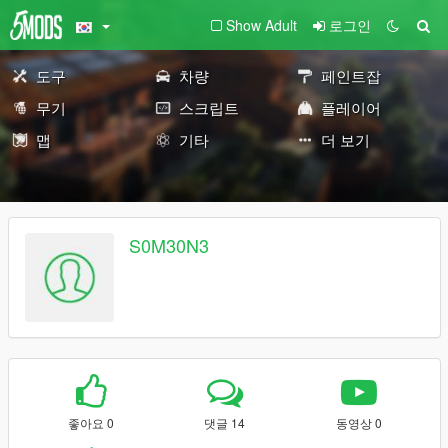
Show Adult
로그인
도구
차량
페인트잡
무기
스크립트
플레이어
맵
기타
더 보기
S0M30N3
좋아요 0
댓글 14
동영상 0