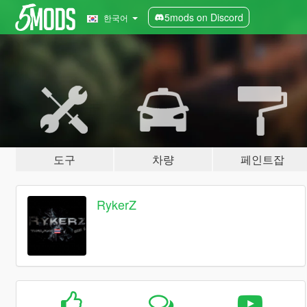
5mods on Discord
한국어
도구
차량
페인트잡
RykerZ