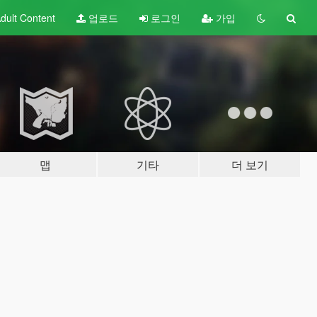
dult
Content
업로드
로그인
가입
맵
기타
더 보기