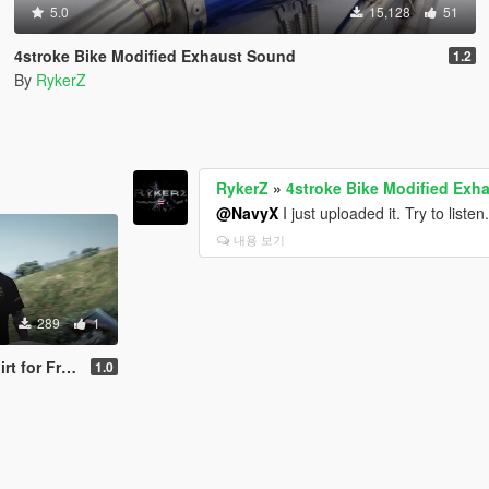
5.0
15,128
51
4stroke Bike Modified Exhaust Sound
1.2
By
RykerZ
RykerZ
»
4stroke Bike Modified Exh
@NavyX
I just uploaded it. Try to listen
내용 보기
289
1
or Franklin
1.0