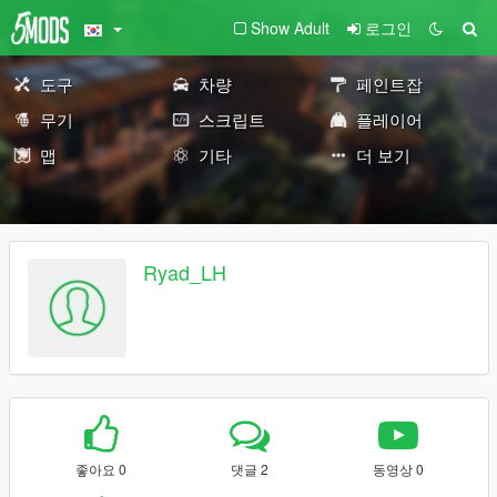
Show Adult
로그인
도구
차량
페인트잡
무기
스크립트
플레이어
맵
기타
더 보기
Ryad_LH
좋아요 0
댓글 2
동영상 0