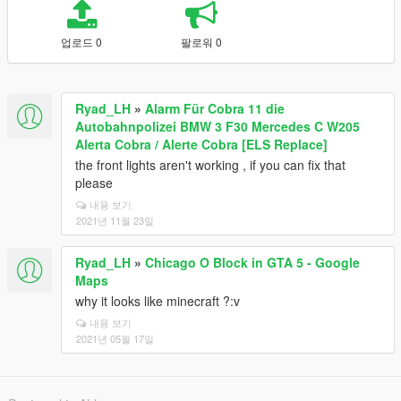
업로드 0
팔로워 0
Ryad_LH
»
Alarm Für Cobra 11 die
Autobahnpolizei BMW 3 F30 Mercedes C W205
Alerta Cobra / Alerte Cobra [ELS Replace]
the front lights aren't working , if you can fix that
please
내용 보기
2021년 11월 23일
Ryad_LH
»
Chicago O Block in GTA 5 - Google
Maps
why it looks like minecraft ?:v
내용 보기
2021년 05월 17일