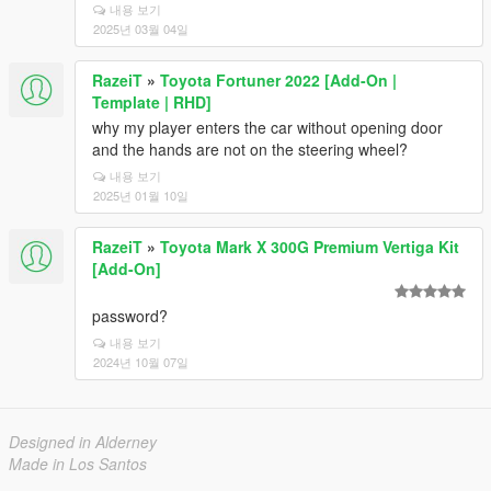
내용 보기
2025년 03월 04일
RazeiT
»
Toyota Fortuner 2022 [Add-On |
Template | RHD]
why my player enters the car without opening door
and the hands are not on the steering wheel?
내용 보기
2025년 01월 10일
RazeiT
»
Toyota Mark X 300G Premium Vertiga Kit
[Add-On]
password?
내용 보기
2024년 10월 07일
Designed in Alderney
Made in Los Santos