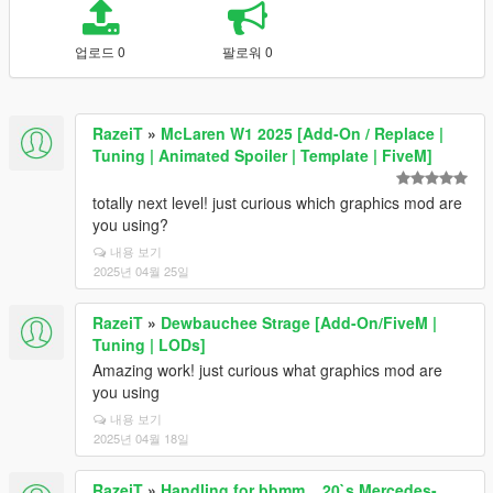
업로드 0
팔로워 0
RazeiT
»
McLaren W1 2025 [Add-On / Replace |
Tuning | Animated Spoiler | Template | FiveM]
totally next level! just curious which graphics mod are
you using?
내용 보기
2025년 04월 25일
RazeiT
»
Dewbauchee Strage [Add-On/FiveM |
Tuning | LODs]
Amazing work! just curious what graphics mod are
you using
내용 보기
2025년 04월 18일
RazeiT
»
Handling for bbmm__20`s Mercedes-