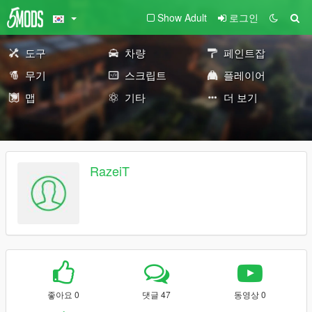
Show Adult
로그인
도구
차량
페인트잡
무기
스크립트
플레이어
맵
기타
더 보기
RazeiT
좋아요 0
댓글 47
동영상 0