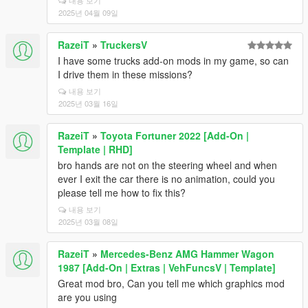
내용 보기
2025년 04월 09일
RazeiT
»
TruckersV
I have some trucks add-on mods in my game, so can
I drive them in these missions?
내용 보기
2025년 03월 16일
RazeiT
»
Toyota Fortuner 2022 [Add-On |
Template | RHD]
bro hands are not on the steering wheel and when
ever I exit the car there is no animation, could you
please tell me how to fix this?
내용 보기
2025년 03월 08일
RazeiT
»
Mercedes-Benz AMG Hammer Wagon
1987 [Add-On | Extras | VehFuncsV | Template]
Great mod bro, Can you tell me which graphics mod
are you using