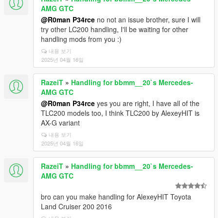
AMG GTC
@R0man P34rce
no not an issue brother, sure I will
try other LC200 handling, I'll be waiting for other
handling mods from you :)
내용 보기
2025년 04월 16일
RazeiT
»
Handling for bbmm__20`s Mercedes-
AMG GTC
@R0man P34rce
yes you are right, I have all of the
TLC200 models too, I think TLC200 by AlexeyHIT is
AX-G variant
내용 보기
2025년 04월 16일
RazeiT
»
Handling for bbmm__20`s Mercedes-
AMG GTC
bro can you make handling for AlexeyHIT Toyota
Land Cruiser 200 2016