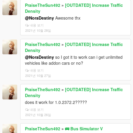
PraiseTheSun492
»
[OUTDATED] Increase Traffic
Density
@NoraDestiny
Awesome thx
내용 보기
2021년 10월 28일
PraiseTheSun492
»
[OUTDATED] Increase Traffic
Density
@NoraDestiny
so I got it to work can i get unlimited
vehicles like addon cars or no?
내용 보기
2021년 10월 27일
PraiseTheSun492
»
[OUTDATED] Increase Traffic
Density
does it work for 1.0.2372.2?????
내용 보기
2021년 10월 26일
PraiseTheSun492
»
🚌 Bus Simulator V