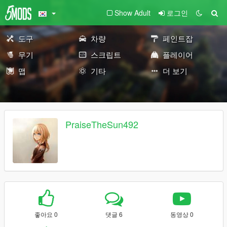
Show Adult
로그인
도구
차량
페인트잡
무기
스크립트
플레이어
맵
기타
더 보기
PraiseTheSun492
좋아요 0
댓글 6
동영상 0