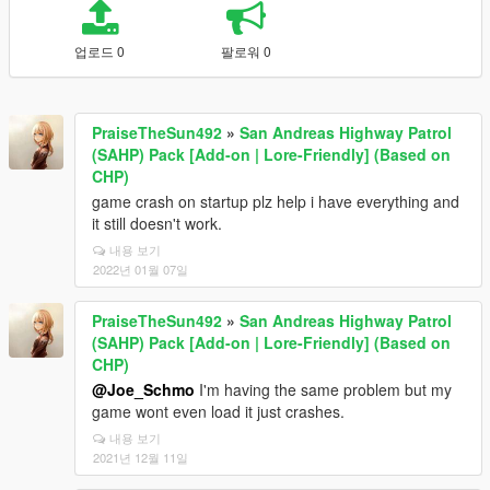
업로드 0
팔로워 0
PraiseTheSun492
»
San Andreas Highway Patrol
(SAHP) Pack [Add-on | Lore-Friendly] (Based on
CHP)
game crash on startup plz help i have everything and
it still doesn't work.
내용 보기
2022년 01월 07일
PraiseTheSun492
»
San Andreas Highway Patrol
(SAHP) Pack [Add-on | Lore-Friendly] (Based on
CHP)
@Joe_Schmo
I'm having the same problem but my
game wont even load it just crashes.
내용 보기
2021년 12월 11일