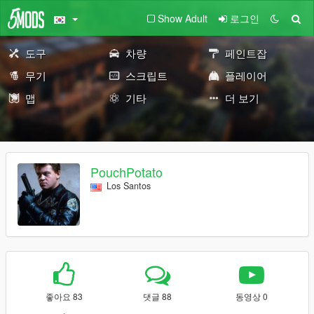
Show Adult
로그인
도구
차량
페인트잡
무기
스크립트
플레이어
맵
기타
더 보기
PouchPotato
Los Santos
좋아요 83
댓글 88
동영상 0