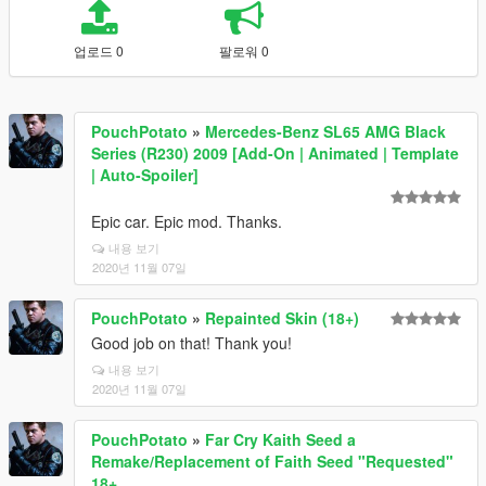
업로드 0
팔로워 0
PouchPotato
»
Mercedes-Benz SL65 AMG Black
Series (R230) 2009 [Add-On | Animated | Template
| Auto-Spoiler]
Epic car. Epic mod. Thanks.
내용 보기
2020년 11월 07일
PouchPotato
»
Repainted Skin (18+)
Good job on that! Thank you!
내용 보기
2020년 11월 07일
PouchPotato
»
Far Cry Kaith Seed a
Remake/Replacement of Faith Seed "Requested"
18+