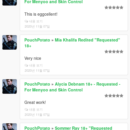
For Menyoo and Skin Control
This is eggcellent!
내용 보기
2020년 11월 07일
PouchPotato
»
Mia Khalifa Redited "Requested"
18+
Very nice
내용 보기
2020년 11월 07일
PouchPotato
»
Alycia Debnam 18+ - Requested -
For Menyoo and Skin Control
Great work!
내용 보기
2020년 11월 07일
PouchPotato
»
Sommer Ray 18+ "Requested