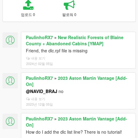
업로드 0
팔로워 0
PaulinhoRX7
»
New Realistic Forests of Blaine
County + Abandoned Cabins [YMAP]
Friend, the dlc.rpf file is missing
내용 보기
2024년 02월 05일
PaulinhoRX7
»
2023 Aston Martin Vantage [Add-
On]
@NAVID_BRAJ
no
내용 보기
2023년 12월 05일
PaulinhoRX7
»
2023 Aston Martin Vantage [Add-
On]
How do I add the dlc list line? There is no tutorial!