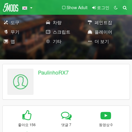
Show Adult
로그인
도구
차량
페인트잡
무기
스크립트
플레이어
맵
기타
더 보기
PaulinhoRX7
좋아요 156
댓글 7
동영상 0