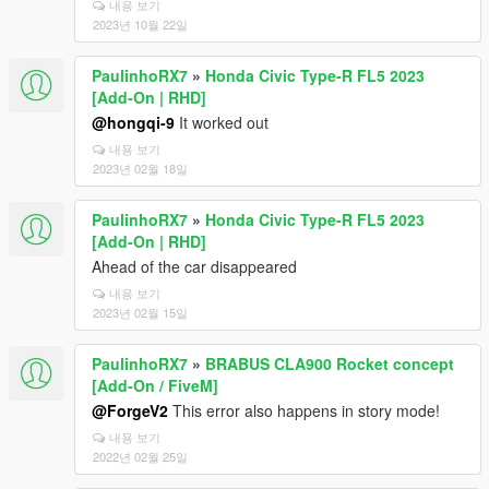
내용 보기
2023년 10월 22일
PaulinhoRX7
»
Honda Civic Type-R FL5 2023
[Add-On | RHD]
@hongqi-9
It worked out
내용 보기
2023년 02월 18일
PaulinhoRX7
»
Honda Civic Type-R FL5 2023
[Add-On | RHD]
Ahead of the car disappeared
내용 보기
2023년 02월 15일
PaulinhoRX7
»
BRABUS CLA900 Rocket concept
[Add-On / FiveM]
@ForgeV2
This error also happens in story mode!
내용 보기
2022년 02월 25일