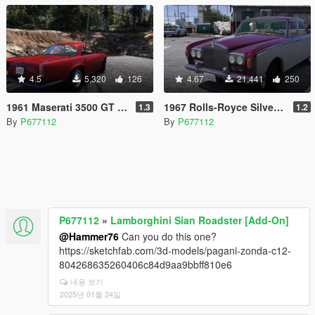
4.5
5,320
126
4.67
21,441
250
1961 Maserati 3500 GT [Add-On]
1967 Rolls-Royce Silver Shadow [Add-On]
1.3
1.2
By
P677112
By
P677112
P677112
»
Lamborghini Sian Roadster [Add-On]
@Hammer76
Can you do this one?
https://sketchfab.com/3d-models/pagani-zonda-c12-
804268635260406c84d9aa9bbff810e6
내용 보기
2025년 01월 24일