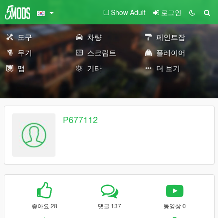
Show Adult
로그인
도구
차량
페인트잡
무기
스크립트
플레이어
맵
기타
더 보기
P677112
좋아요 28
댓글 137
동영상 0