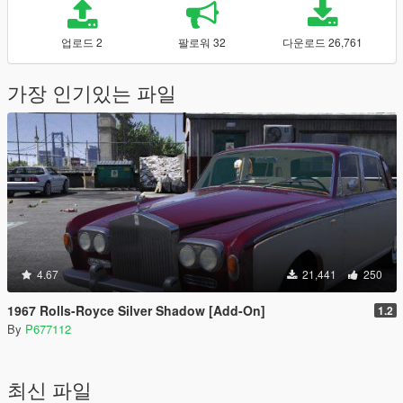
업로드 2
팔로워 32
다운로드 26,761
가장 인기있는 파일
4.67
21,441
250
1967 Rolls-Royce Silver Shadow [Add-On]
1.2
By
P677112
최신 파일