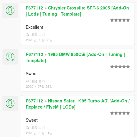
P677112
»
Chrysler Crossfire SRT-6 2005 [Add-On
| Lods | Tuning | Template]
Excellent
내용 보기
2020년 09월 06일
P677112
»
1995 BMW 850CSi [Add-On | Tuning |
Template]
Sweet
내용 보기
2020년 07월 25일
P677112
»
Nissan Safari 1985 Turbo AD' [Add-On /
Replace / FiveM | LODs]
Sweet
내용 보기
2020년 05월 31일