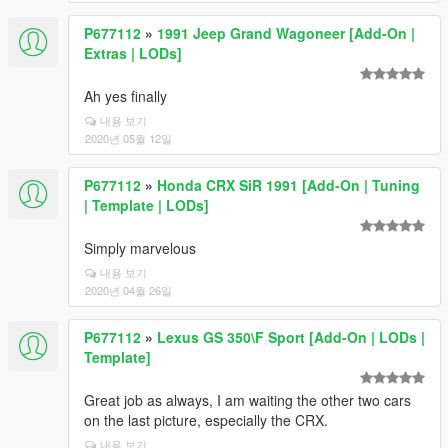
P677112
»
1991 Jeep Grand Wagoneer [Add-On |
Extras | LODs]
Ah yes finally
내용 보기
2020년 05월 12일
P677112
»
Honda CRX SiR 1991 [Add-On | Tuning
| Template | LODs]
Simply marvelous
내용 보기
2020년 04월 26일
P677112
»
Lexus GS 350\F Sport [Add-On | LODs |
Template]
Great job as always, I am waiting the other two cars
on the last picture, especially the CRX.
내용 보기