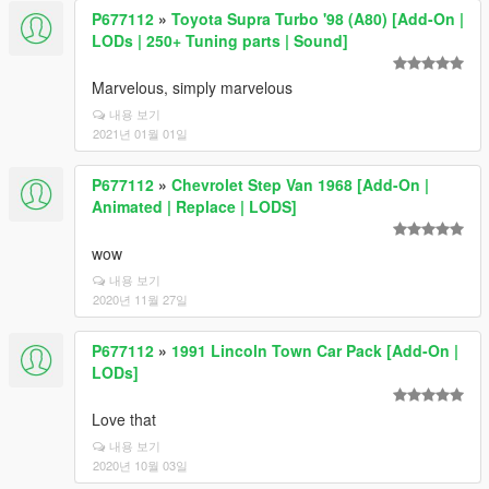
P677112
»
Toyota Supra Turbo '98 (A80) [Add-On |
LODs | 250+ Tuning parts | Sound]
Marvelous, simply marvelous
내용 보기
2021년 01월 01일
P677112
»
Chevrolet Step Van 1968 [Add-On |
Animated | Replace | LODS]
wow
내용 보기
2020년 11월 27일
P677112
»
1991 Lincoln Town Car Pack [Add-On |
LODs]
Love that
내용 보기
2020년 10월 03일