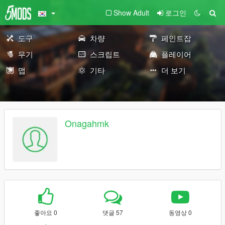
Show Adult
로그인
도구
차량
페인트잡
무기
스크립트
플레이어
맵
기타
더 보기
Onagahmk
좋아요 0
댓글 57
동영상 0