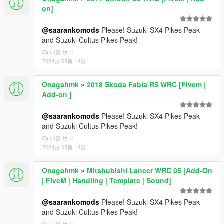
on]
@saarankomods
Please! Suzuki SX4 Pikes Peak
and Suzuki Cultus Pikes Peak!
내용 보기
2024년 03월 14일
Onagahmk
»
2018 Skoda Fabia R5 WRC [Fivem |
Add-on ]
@saarankomods
Please! Suzuki SX4 Pikes Peak
and Suzuki Cultus Pikes Peak!
내용 보기
2024년 03월 14일
Onagahmk
»
Mitshubishi Lancer WRC 05 [Add-On
| FiveM | Handling | Template | Sound]
@saarankomods
Please! Suzuki SX4 Pikes Peak
and Suzuki Cultus Pikes Peak!