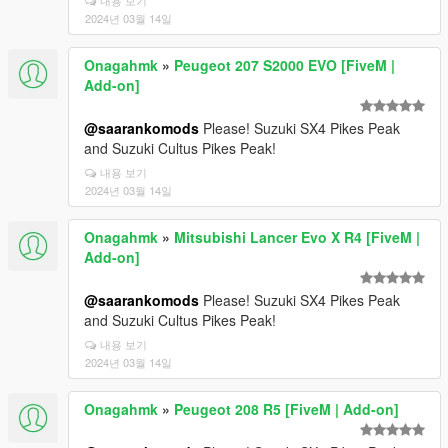
내용 보기
2024년 03월 14일
Onagahmk
»
Peugeot 207 S2000 EVO [FiveM |
Add-on]
@saarankomods
Please! Suzuki SX4 Pikes Peak
and Suzuki Cultus Pikes Peak!
내용 보기
2024년 03월 14일
Onagahmk
»
Mitsubishi Lancer Evo X R4 [FiveM |
Add-on]
@saarankomods
Please! Suzuki SX4 Pikes Peak
and Suzuki Cultus Pikes Peak!
내용 보기
2024년 03월 14일
Onagahmk
»
Peugeot 208 R5 [FiveM | Add-on]