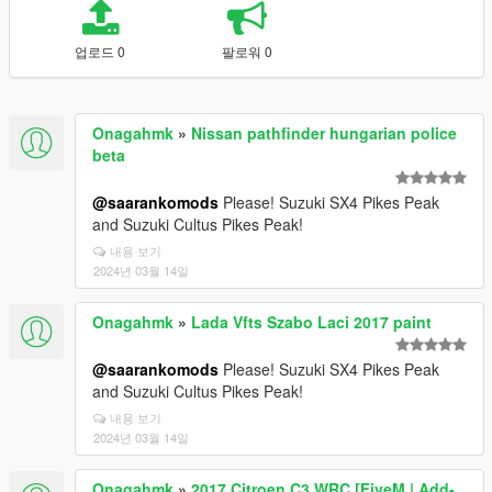
업로드 0
팔로워 0
Onagahmk
»
Nissan pathfinder hungarian police
beta
@saarankomods
Please! Suzuki SX4 Pikes Peak
and Suzuki Cultus Pikes Peak!
내용 보기
2024년 03월 14일
Onagahmk
»
Lada Vfts Szabo Laci 2017 paint
@saarankomods
Please! Suzuki SX4 Pikes Peak
and Suzuki Cultus Pikes Peak!
내용 보기
2024년 03월 14일
Onagahmk
»
2017 Citroen C3 WRC [FiveM | Add-