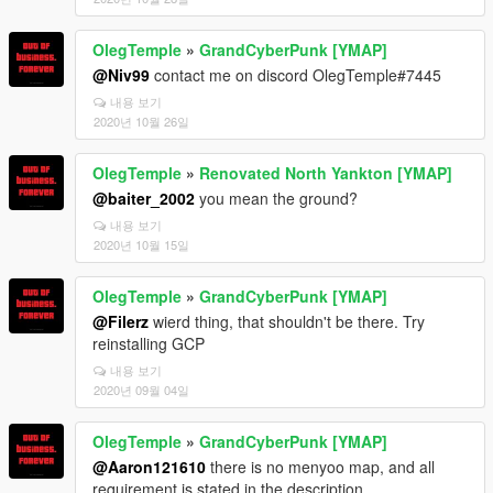
OlegTemple
»
GrandCyberPunk [YMAP]
@Niv99
contact me on discord OlegTemple#7445
내용 보기
2020년 10월 26일
OlegTemple
»
Renovated North Yankton [YMAP]
@baiter_2002
you mean the ground?
내용 보기
2020년 10월 15일
OlegTemple
»
GrandCyberPunk [YMAP]
@Filerz
wierd thing, that shouldn't be there. Try
reinstalling GCP
내용 보기
2020년 09월 04일
OlegTemple
»
GrandCyberPunk [YMAP]
@Aaron121610
there is no menyoo map, and all
requirement is stated in the description