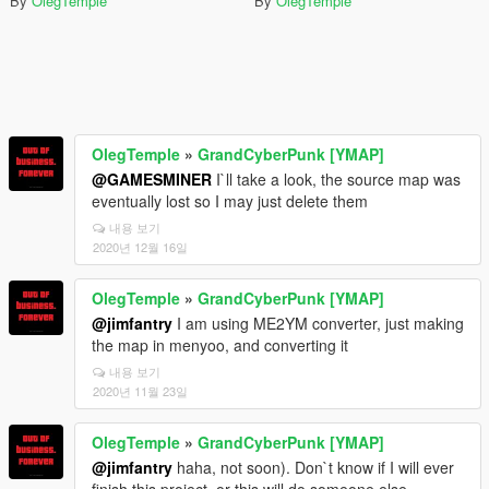
By
OlegTemple
By
OlegTemple
OlegTemple
»
GrandCyberPunk [YMAP]
@GAMESMINER
I`ll take a look, the source map was
eventually lost so I may just delete them
내용 보기
2020년 12월 16일
OlegTemple
»
GrandCyberPunk [YMAP]
@jimfantry
I am using ME2YM converter, just making
the map in menyoo, and converting it
내용 보기
2020년 11월 23일
OlegTemple
»
GrandCyberPunk [YMAP]
@jimfantry
haha, not soon). Don`t know if I will ever