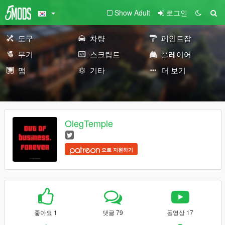
Show Adult
로그인
도구
차량
페인트잡
무기
스크립트
플레이어
맵
기타
더 보기
OlegTemple
으로 지원하기
좋아요 1
댓글 79
동영상 17