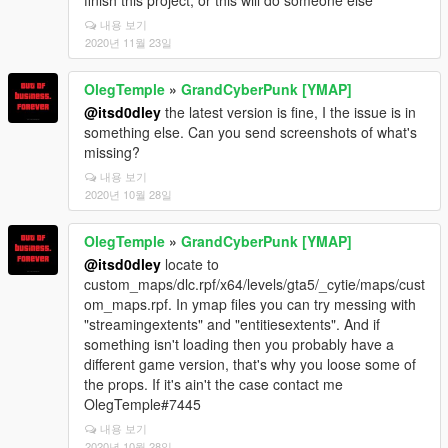
finish this project, or this will do someone else
내용 보기
2020년 11월 23일
OlegTemple
»
GrandCyberPunk [YMAP]
@itsd0dley
the latest version is fine, I the issue is in
something else. Can you send screenshots of what's
missing?
내용 보기
2020년 10월 28일
OlegTemple
»
GrandCyberPunk [YMAP]
@itsd0dley
locate to
custom_maps/dlc.rpf/x64/levels/gta5/_cytie/maps/cust
om_maps.rpf. In ymap files you can try messing with
"streamingextents" and "entitiesextents". And if
something isn't loading then you probably have a
different game version, that's why you loose some of
the props. If it's ain't the case contact me
OlegTemple#7445
내용 보기
2020년 10월 28일