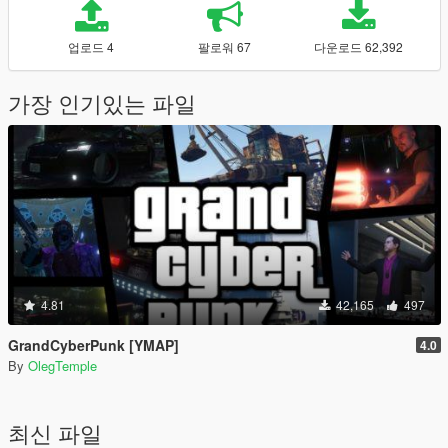
업로드 4
팔로워 67
다운로드 62,392
가장 인기있는 파일
4.81
42,165
497
GrandCyberPunk [YMAP]
4.0
By
OlegTemple
최신 파일