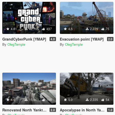
4.81
42,165
497
4.5
2,229
75
GrandCyberPunk [YMAP]
Evacuation point [YMAP]
4.0
2.0
By
OlegTemple
By
OlegTemple
4.6
15,663
188
5.0
2,335
54
Renovated North Yankton [YMAP]
Apocalypse in North Yankton
2.0
1.0