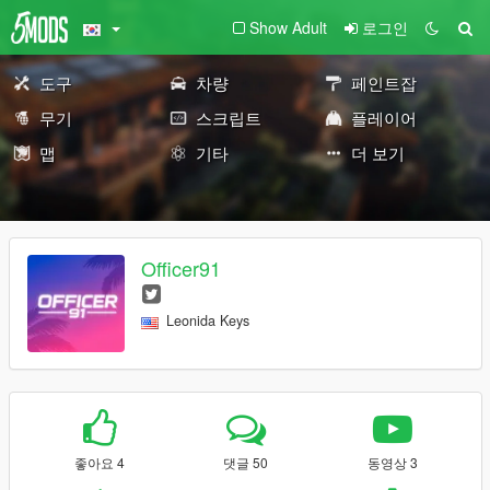
Show Adult
로그인
도구
차량
페인트잡
무기
스크립트
플레이어
맵
기타
더 보기
Officer91
Leonida Keys
좋아요 4
댓글 50
동영상 3