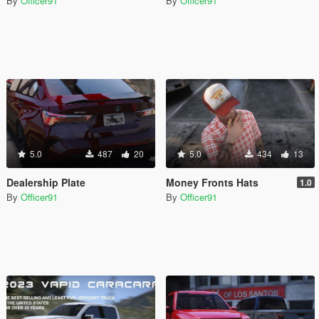
By
Officer91
By
Officer91
5.0
487
20
5.0
434
13
Dealership Plate
Money Fronts Hats
1.0
By
Officer91
By
Officer91