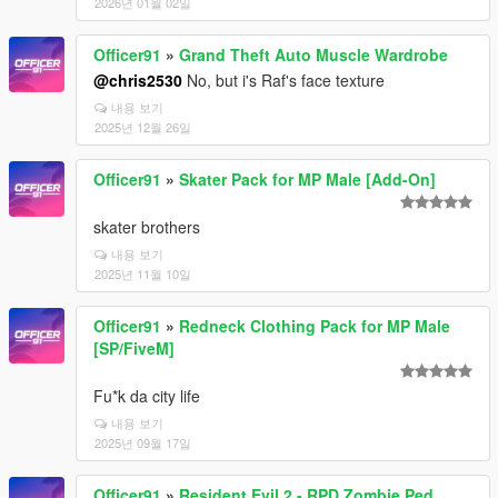
2026년 01월 02일
Officer91
»
Grand Theft Auto Muscle Wardrobe
@chris2530
No, but i's Raf's face texture
내용 보기
2025년 12월 26일
Officer91
»
Skater Pack for MP Male [Add-On]
skater brothers
내용 보기
2025년 11월 10일
Officer91
»
Redneck Clothing Pack for MP Male
[SP/FiveM]
Fu*k da city life
내용 보기
2025년 09월 17일
Officer91
»
Resident Evil 2 - RPD Zombie Ped