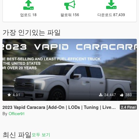
업로드 18
팔로워 156
다운로드 87,439
가장 인기있는 파일
4.91
34,447
383
2023 Vapid Caracara [Add-On | LODs | Tuning | Liveries]
2.4 Final
By
Officer91
최신 파일
모두 보기