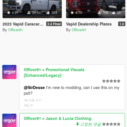
4.91
34,447
383
4.75
768
35
2023 Vapid Caracara [Add-On | LODs | Tuning | Liveries]
Vapid Dealership Plates
2.4 Final
1.0
By
Officer91
By
Officer91
Officer91
»
Promotional Visuals
[Enhanced/Legacy]
@SirDesse
I'm new to modding, can I use this on my
ps5?
내용 보기
4일 전
Officer91
»
Jason & Lucia Clothing
고정된 댓글