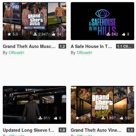
5.0
2,947
54
242
8
Grand Theft Auto Muscle Wardrobe
A Safe House In The Hills - Clifford
1.2
1.1 Clifford
By
Officer91
By
Officer91
311
6
5.0
1,897
55
Updated Long Sleeve for MP Male
Grand Theft Auto Vinewood Zombie [Addon | MP Male\Female]
1.0
1.1