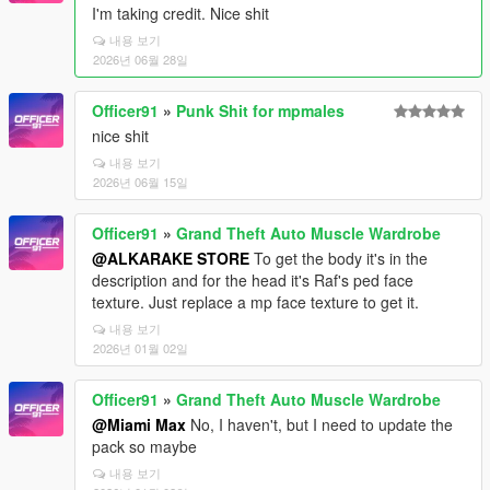
I'm taking credit. Nice shit
내용 보기
2026년 06월 28일
Officer91
»
Punk Shit for mpmales
nice shit
내용 보기
2026년 06월 15일
Officer91
»
Grand Theft Auto Muscle Wardrobe
@ALKARAKE STORE
To get the body it's in the
description and for the head it's Raf's ped face
texture. Just replace a mp face texture to get it.
내용 보기
2026년 01월 02일
Officer91
»
Grand Theft Auto Muscle Wardrobe
@Miami Max
No, I haven't, but I need to update the
pack so maybe
내용 보기