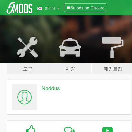
5mods on Discord
한국어
도구
차량
페인트잡
Noddus