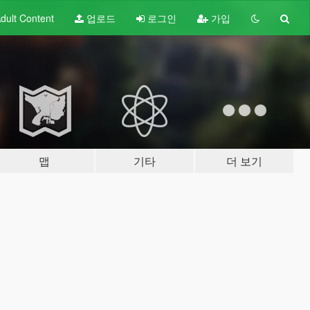
dult
Content
업로드
로그인
가입
맵
기타
더 보기