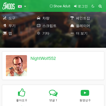
Show Adult
로그인
도구
차량
페인트잡
무기
스크립트
플레이어
맵
기타
더 보기
NightWolf552
좋아요 0
댓글 1
동영상 0