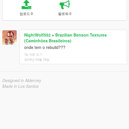
업로드 0
팔로워 0
NightWolf552
»
Brazilian Benson Textures
(Caminhões Brasileiros)
onde tem o rebuild???
내용 보기
2019년 04월 19일
Designed in Alderney
Made in Los Santos