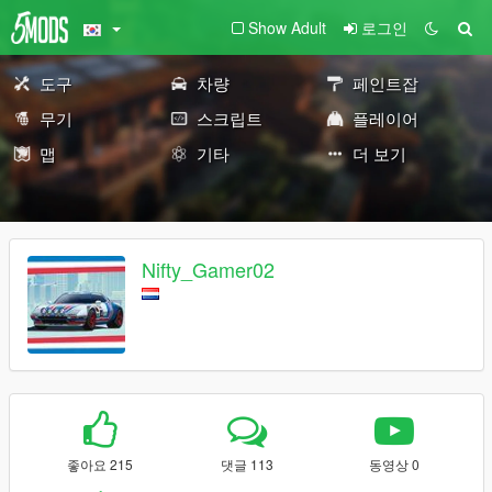
Show Adult
로그인
도구
차량
페인트잡
무기
스크립트
플레이어
맵
기타
더 보기
Nifty_Gamer02
좋아요 215
댓글 113
동영상 0