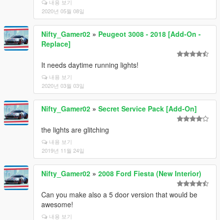
내용 보기
2020년 05월 08일
Nifty_Gamer02
»
Peugeot 3008 - 2018 [Add-On -
Replace]
It needs daytime running lights!
내용 보기
2020년 03월 03일
Nifty_Gamer02
»
Secret Service Pack [Add-On]
the lights are glitching
내용 보기
2019년 11월 24일
Nifty_Gamer02
»
2008 Ford Fiesta (New Interior)
Can you make also a 5 door version that would be
awesome!
내용 보기