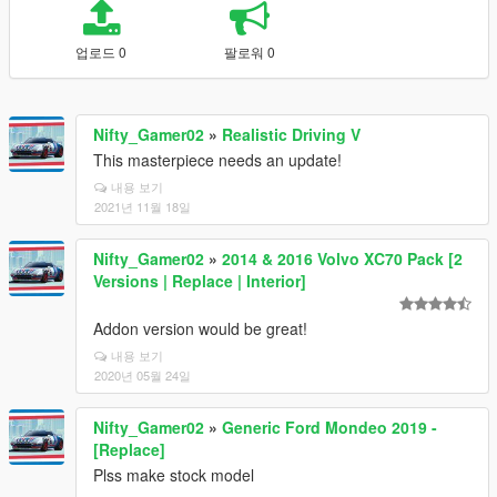
업로드 0
팔로워 0
Nifty_Gamer02
»
Realistic Driving V
This masterpiece needs an update!
내용 보기
2021년 11월 18일
Nifty_Gamer02
»
2014 & 2016 Volvo XC70 Pack [2
Versions | Replace | Interior]
Addon version would be great!
내용 보기
2020년 05월 24일
Nifty_Gamer02
»
Generic Ford Mondeo 2019 -
[Replace]
Plss make stock model