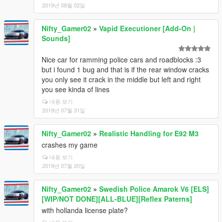
2019년 08월 02일
Nifty_Gamer02
»
Vapid Executioner [Add-On |
Sounds]
Nice car for ramming police cars and roadblocks :3
but i found 1 bug and that is if the rear window cracks
you only see it crack in the middle but left and right
you see kinda of lines
내용 보기
2019년 07월 31일
Nifty_Gamer02
»
Realistic Handling for E92 M3
crashes my game
내용 보기
2019년 07월 20일
Nifty_Gamer02
»
Swedish Police Amarok V6 [ELS]
[WIP/NOT DONE][ALL-BLUE][Reflex Paterns]
with hollanda license plate?