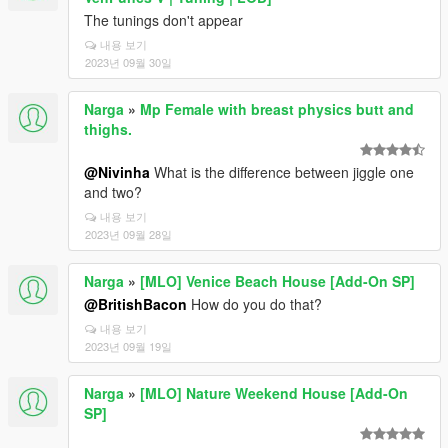
The tunings don't appear
내용 보기
2023년 09월 30일
Narga
»
Mp Female with breast physics butt and
thighs.
@Nivinha
What is the difference between jiggle one
and two?
내용 보기
2023년 09월 28일
Narga
»
[MLO] Venice Beach House [Add-On SP]
@BritishBacon
How do you do that?
내용 보기
2023년 09월 19일
Narga
»
[MLO] Nature Weekend House [Add-On
SP]