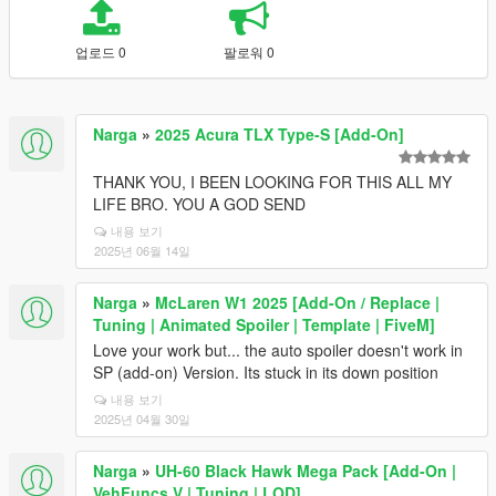
업로드 0
팔로워 0
Narga
»
2025 Acura TLX Type-S [Add-On]
THANK YOU, I BEEN LOOKING FOR THIS ALL MY
LIFE BRO. YOU A GOD SEND
내용 보기
2025년 06월 14일
Narga
»
McLaren W1 2025 [Add-On / Replace |
Tuning | Animated Spoiler | Template | FiveM]
Love your work but... the auto spoiler doesn't work in
SP (add-on) Version. Its stuck in its down position
내용 보기
2025년 04월 30일
Narga
»
UH-60 Black Hawk Mega Pack [Add-On |
VehFuncs V | Tuning | LOD]