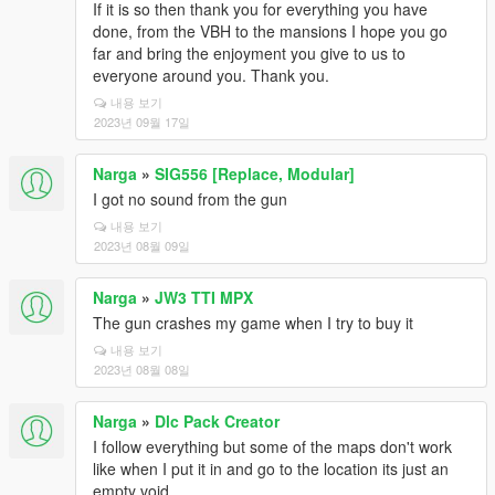
If it is so then thank you for everything you have
done, from the VBH to the mansions I hope you go
far and bring the enjoyment you give to us to
everyone around you. Thank you.
내용 보기
2023년 09월 17일
Narga
»
SIG556 [Replace, Modular]
I got no sound from the gun
내용 보기
2023년 08월 09일
Narga
»
JW3 TTI MPX
The gun crashes my game when I try to buy it
내용 보기
2023년 08월 08일
Narga
»
Dlc Pack Creator
I follow everything but some of the maps don't work
like when I put it in and go to the location its just an
empty void