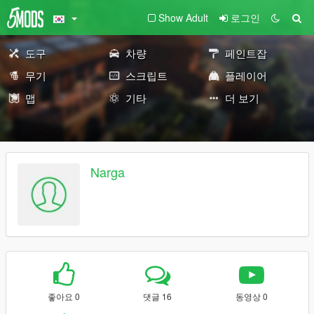
Show Adult
로그인
도구
차량
페인트잡
무기
스크립트
플레이어
맵
기타
더 보기
Narga
좋아요 0
댓글 16
동영상 0