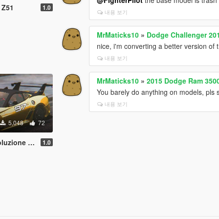
 Z51
1.0
내용 보기
MrMaticks10
»
Dodge Challenger 201
nice, i'm converting a better version of 
내용 보기
MrMaticks10
»
2015 Dodge Ram 3500
You barely do anything on models, pls sto
내용 보기
5,048
72
e [Replace]
1.0