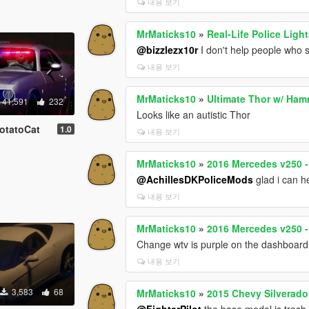
내용 보기
MrMaticks10
»
Real-Life Police Lig
@bizzlezx10r
I don't help people who sti
내용 보기
MrMaticks10
»
Ultimate Thor w/ Ha
41,591
232
Looks like an autistic Thor
otatoCat
1.0
내용 보기
MrMaticks10
»
2016 Mercedes v250 -
@AchillesDKPoliceMods
glad i can h
내용 보기
MrMaticks10
»
2016 Mercedes v250 -
Change wtv is purple on the dashboard 
내용 보기
3,583
68
MrMaticks10
»
2015 Chevy Silverado
@FighterPilot
the base model is trash i