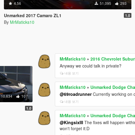
4.56
51,095
293
Unmarked 2017 Camaro ZL1
1.0
By
MrMaticks10
MrMaticks10
»
2016 Chevrolet Subur
Anyway we could talk in private?
내용 보기
MrMaticks10
»
Unmarked Dodge Chal
@69roadrunner
Currently working on 
10,634
107
내용 보기
1.0
MrMaticks10
»
Unmarked Dodge Chal
@KingsixIII
The fixes will happen withi
won't forget it:D