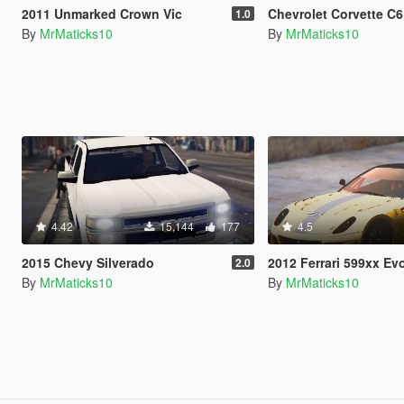
2011 Unmarked Crown Vic
Chevrolet Corvette C6
1.0
By
MrMaticks10
By
MrMaticks10
4.42
15,144
177
4.5
2015 Chevy Silverado
2012 Ferrari 599xx Evoluzion
2.0
By
MrMaticks10
By
MrMaticks10