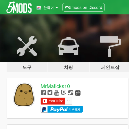
5mods on Discord
한국어
도구
차량
페인트잡
MrMaticks10
기부하기