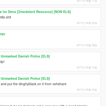
2017년 08월 17일
hts for Devs [Zmodeler3 Resource] [NON ELS]
lls shit
2017년 06월 23일
mmer
2017년 05월 28일
 Unmarked Danish Police [ELS]
elp!
2017년 05월 19일
 Unmarked Danish Police [ELS]
and put the dinghyblack on it from vehshare
2017년 05월 16일
 know but i am trying to get a new one with a good interior.