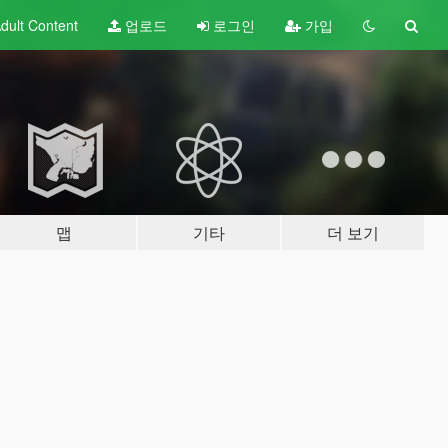
dult
Content
업로드
로그인
가입
맵
기타
더 보기