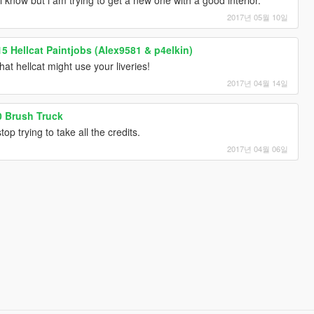
2017년 05월 10일
5 Hellcat Paintjobs (Alex9581 & p4elkin)
that hellcat might use your liveries!
2017년 04월 14일
 Brush Truck
p trying to take all the credits.
2017년 04월 06일