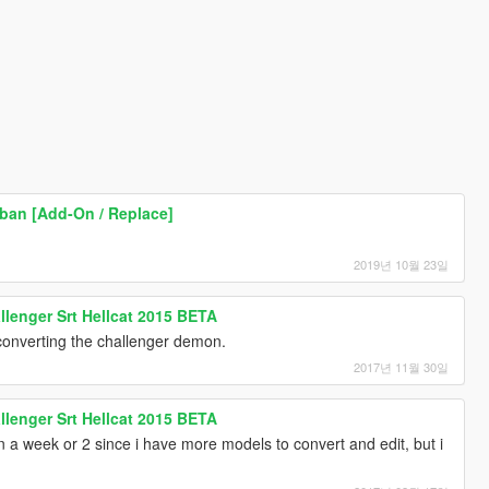
ban [Add-On / Replace]
2019년 10월 23일
lenger Srt Hellcat 2015 BETA
converting the challenger demon.
2017년 11월 30일
lenger Srt Hellcat 2015 BETA
n a week or 2 since i have more models to convert and edit, but i