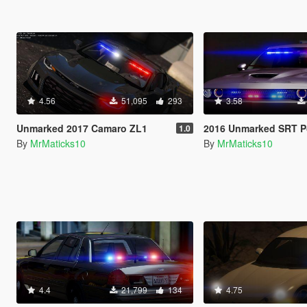
4.56
51,095
293
3.58
Unmarked 2017 Camaro ZL1
2016 Unmarked SRT P
1.0
By
MrMaticks10
By
MrMaticks10
4.4
21,799
134
4.75