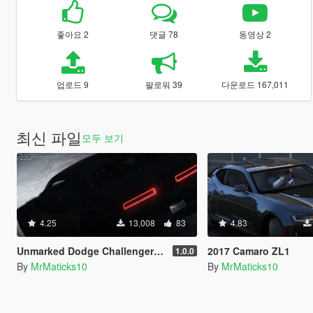
좋아요 2
댓글 78
동영상 2
업로드 9
팔로워 39
다운로드 167,011
최신 파일
모두 보기
4.25
13,008
83
4.83
Unmarked Dodge Challenger Srt Hellcat 2015 BETA
2017 Camaro ZL1
1.0.0
By
MrMaticks10
By
MrMaticks10