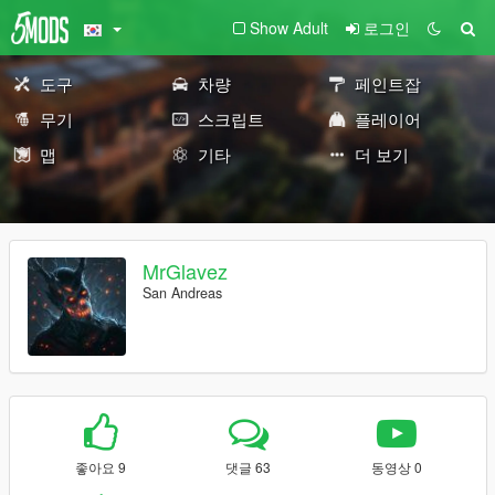
Show Adult
로그인
도구
차량
페인트잡
무기
스크립트
플레이어
맵
기타
더 보기
MrGlavez
San Andreas
좋아요 9
댓글 63
동영상 0