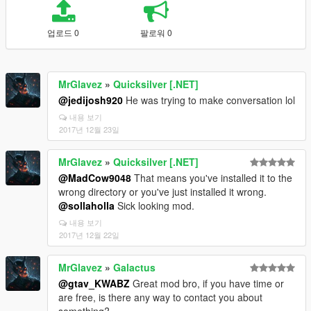
업로드 0
팔로워 0
MrGlavez
»
Quicksilver [.NET]
@jedijosh920
He was trying to make conversation lol
내용 보기
2017년 12월 23일
MrGlavez
»
Quicksilver [.NET]
@MadCow9048
That means you've installed it to the
wrong directory or you've just installed it wrong.
@sollaholla
Sick looking mod.
내용 보기
2017년 12월 22일
MrGlavez
»
Galactus
@gtav_KWABZ
Great mod bro, if you have time or
are free, is there any way to contact you about