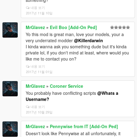
something?
내용 보기
2017년 11월 10일
MrGlavez
»
Evil Boo [Add-On Ped]
Yo this mod is great man, love your models, your a
very underrated modder
@Killerdarwin
I kinda wanna ask you something dude but it's kinda
private lol, if you don't mind at least, where would you
like me to contact you on?
내용 보기
2017년 11월 01일
MrGlavez
»
Coroner Service
You probably have conflicting scripts
@Whats a
Username?
내용 보기
2017년 10월 29일
MrGlavez
»
Pennywise from IT [Add-On Ped]
Doesn't look like Pennywise at all unfortunately, it