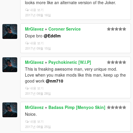
looks more like an alternate version of the Joker.
내용 보기
2017년 09월 16일
MrGlavez
»
Coroner Service
Dope bro
@Eddlm
내용 보기
2017년 09월 15일
MrGlavez
»
Psychokinetic [W.I.P]
This is freaking awesome man, very unique mod.
Love when you make mods like this man, keep up the
good work
@nm710
내용 보기
2017년 08월 28일
MrGlavez
»
Badass Pimp [Menyoo Skin]
Noice.
내용 보기
2017년 08월 25일