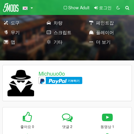
Show Adult
로그인
도구
차량
페인트잡
무기
스크립트
플레이어
맵
기타
더 보기
Michuuo0o
기부하기
좋아요 0
댓글 2
동영상 1