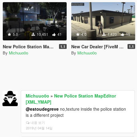
5.0
10,451
41
4.0
1,420
15
New Police Station MapEditor [XML,YMAP]
New Car Dealer [FiveM | MapEditor]
1.1
1.1
By
Michuuo0o
By
Michuuo0o
Michuuo0o
»
New Police Station MapEditor
[XML,YMAP]
@estoudegreve
no,texture inside the police station
is a different project
내용 보기
2019년 04월 14일