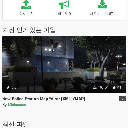
업로드 2
팔로워 0
다운로드 11,871
가장 인기있는 파일
5.0
10,451
41
New Police Station MapEditor [XML,YMAP]
1.1
By
Michuuo0o
최신 파일