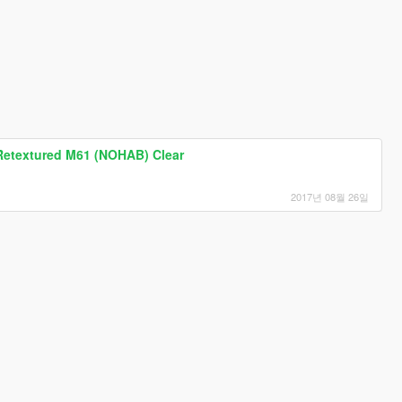
Retextured M61 (NOHAB) Clear
2017년 08월 26일