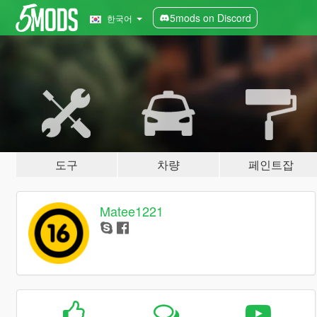
5mods on Discord
한국어
도구
차량
페인트잡
Matee1221