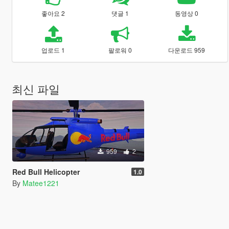
좋아요 2
댓글 1
동영상 0
업로드 1
팔로워 0
다운로드 959
최신 파일
959
2
Red Bull Helicopter
1.0
By
Matee1221