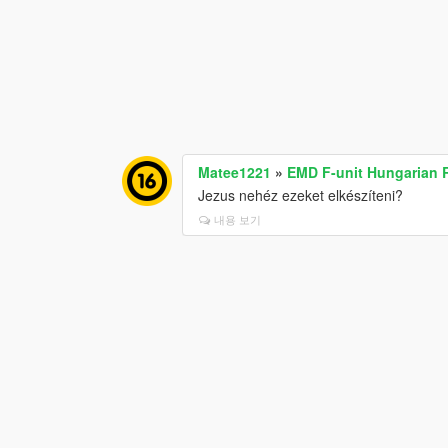
Matee1221
»
EMD F-unit Hungarian 
Jezus nehéz ezeket elkészíteni?
내용 보기