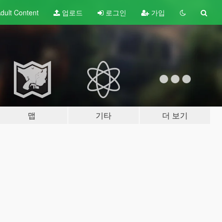
dult
Content
업로드
로그인
가입
맵
기타
더 보기