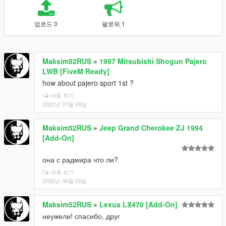
업로드 0
팔로워 1
Maksim52RUS
»
1997 Mitsubishi Shogun Pajero
LWB [FiveM Ready]
how about pajero sport 1st ?
내용 보기
2022년 07월 09일
Maksim52RUS
»
Jeep Grand Cherokee ZJ 1994
[Add-On]
она с радмира что ли?
내용 보기
2022년 06월 05일
Maksim52RUS
»
Lexus LX470 [Add-On]
неужели! спасибо, друг