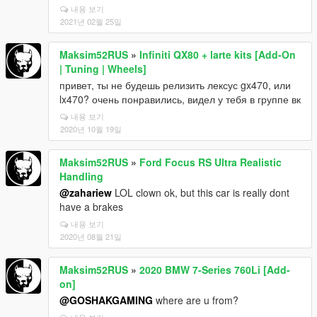
내용 보기
2021년 02월 25일
Maksim52RUS
»
Infiniti QX80 + larte kits [Add-On
| Tuning | Wheels]
привет, ты не будешь релизить лексус gx470, или
lx470? очень понравились, видел у тебя в группе вк
내용 보기
2020년 10월 19일
Maksim52RUS
»
Ford Focus RS Ultra Realistic
Handling
@zahariew
LOL clown ok, but this car is really dont
have a brakes
내용 보기
2020년 08월 21일
Maksim52RUS
»
2020 BMW 7-Series 760Li [Add-
on]
@GOSHAKGAMING
where are u from?