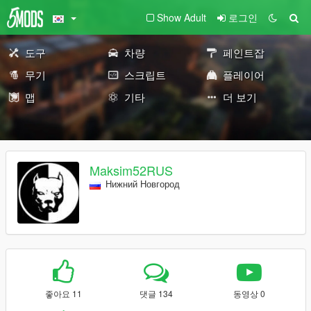
Show Adult
로그인
도구
차량
페인트잡
무기
스크립트
플레이어
맵
기타
더 보기
Maksim52RUS
Нижний Новгород
좋아요 11
댓글 134
동영상 0