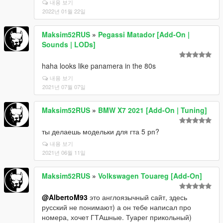
내용 보기
2022년 01월 22일
Maksim52RUS
»
Pegassi Matador [Add-On |
Sounds | LODs]
haha looks like panamera in the 80s
내용 보기
2021년 07월 07일
Maksim52RUS
»
BMW X7 2021 [Add-On | Tuning]
ты делаешь модельки для гта 5 рп?
내용 보기
2021년 06월 11일
Maksim52RUS
»
Volkswagen Touareg [Add-On]
@AlbertoM93
это англоязычный сайт, здесь
русский не понимают) а он тебе написал про
номера, хочет ГТАшные. Туарег прикольный)