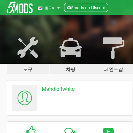
5mods on Discord
한국어
도구
차량
페인트잡
Mahdioffwhite