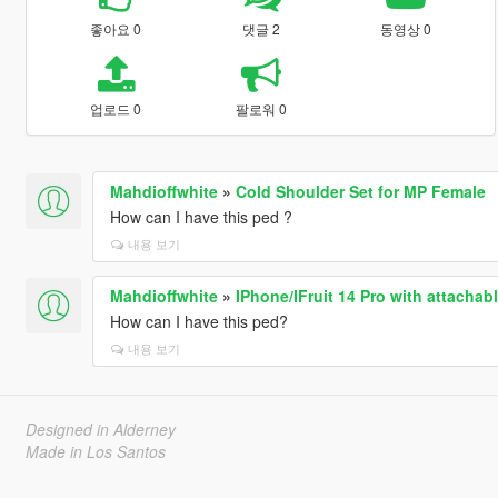
좋아요 0
댓글 2
동영상 0
업로드 0
팔로워 0
Mahdioffwhite
»
Cold Shoulder Set for MP Female
How can I have this ped ?
내용 보기
Mahdioffwhite
»
IPhone/IFruit 14 Pro with attach
How can I have this ped?
내용 보기
Designed in Alderney
Made in Los Santos