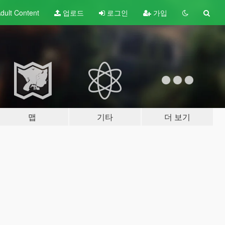
dult
Content
업로드
로그인
가입
맵
기타
더 보기