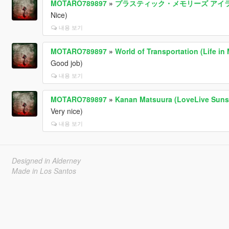
MOTARO789897
»
プラスティック・メモリーズ アイラ痛車 
Nice)
내용 보기
MOTARO789897
»
World of Transportation (Life in 
Good job)
내용 보기
MOTARO789897
»
Kanan Matsuura (LoveLive Sunshi
Very nice)
내용 보기
Designed in Alderney
Made in Los Santos