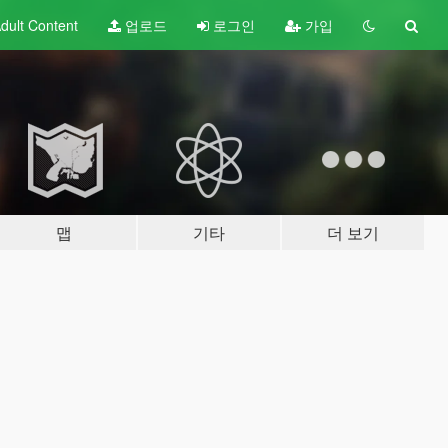
dult
Content
업로드
로그인
가입
맵
기타
더 보기