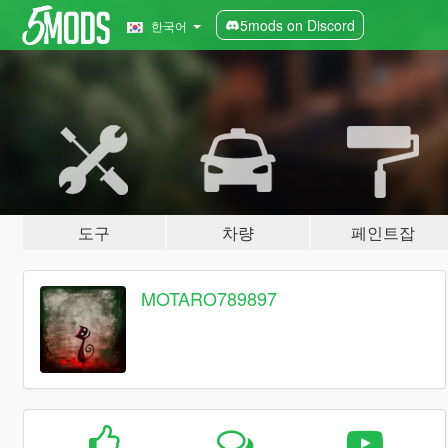
5mods on Discord
한국어
도구
차량
페인트잡
MOTARO789897