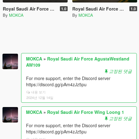
Royal Saudi Air Force AgustaWestland AW109
Royal Saudi Air Force Wing Loong 1
1.0
1.0
By
MOKCA
By
MOKCA
MOKCA
»
Royal Saudi Air Force AgustaWestland
AW109
고정된 댓글
For more support, enter the Discord server
https://discord.gg/pAm4zJz5pu
내용 보기
2024년 12월 14일
MOKCA
»
Royal Saudi Air Force Wing Loong 1
고정된 댓글
For more support, enter the Discord server
https://discord.gg/pAm4zJz5pu
내용 보기