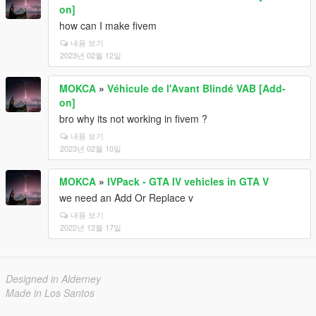
on]
how can I make fivem
내용 보기
2023년 02월 12일
MOKCA
»
Véhicule de l'Avant Blindé VAB [Add-
on]
bro why its not working in fivem ?
내용 보기
2023년 02월 10일
MOKCA
»
IVPack - GTA IV vehicles in GTA V
we need an Add Or Replace v
내용 보기
2022년 12월 17일
Designed in Alderney
Made in Los Santos