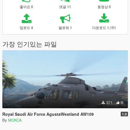
좋아요 0
댓글 11
동영상 0
업로드 4
팔로워 1
다운로드 1,151
가장 인기있는 파일
371
6
Royal Saudi Air Force AgustaWestland AW109
1.0
By
MOKCA