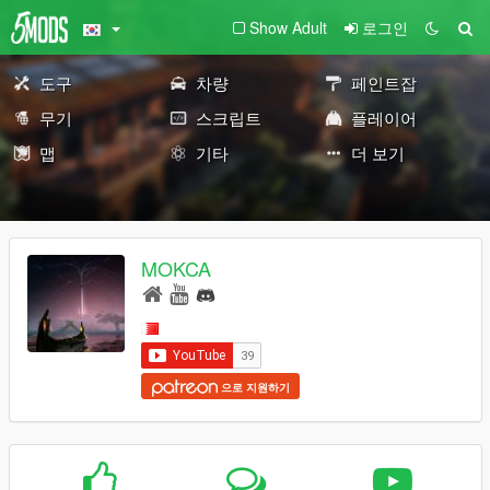
Show Adult
로그인
도구
차량
페인트잡
무기
스크립트
플레이어
맵
기타
더 보기
MOKCA
으로 지원하기