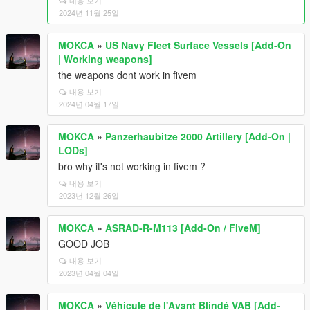
2024년 11월 25일
MOKCA
»
US Navy Fleet Surface Vessels [Add-On
| Working weapons]
the weapons dont work in fivem
내용 보기
2024년 04월 17일
MOKCA
»
Panzerhaubitze 2000 Artillery [Add-On |
LODs]
bro why it's not working in fivem ?
내용 보기
2023년 12월 26일
MOKCA
»
ASRAD-R-M113 [Add-On / FiveM]
GOOD JOB
내용 보기
2023년 04월 04일
MOKCA
»
Véhicule de l'Avant Blindé VAB [Add-