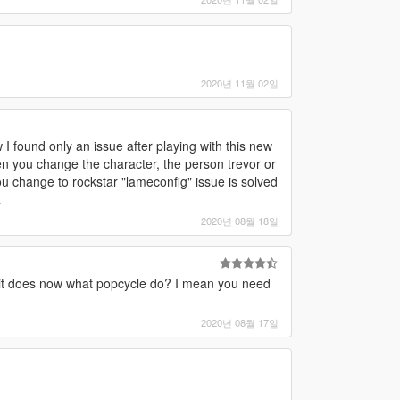
2020년 11월 02일
 found only an issue after playing with this new
en you change the character, the person trevor or
f you change to rockstar "lameconfig" issue is solved
.
2020년 08월 18일
n it does now what popcycle do? I mean you need
2020년 08월 17일