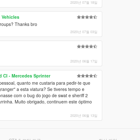
2020년 07월 18일
Vehicles
pgroups? Thanks bro
2020년 07월 03일
2020년 06월 17일
 CI - Mercedes Sprinter
essoal, quanto me custaria para pedir-te que
 granger" a esta viatura? Se tiveres tempo e
ionasse com o bug do jogo de swat e sheriff 2
rinha. Muito obrigado, continuem este óptimo
2020년 06월 13일