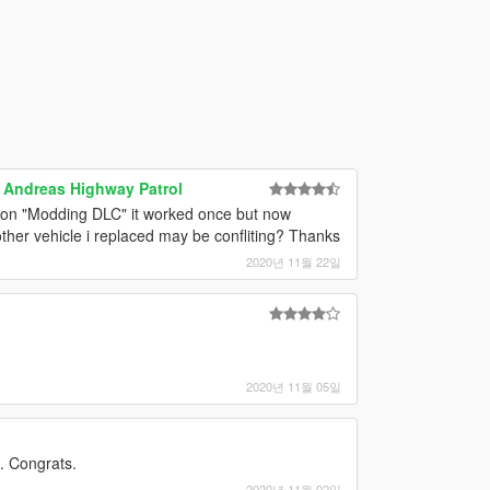
n Andreas Highway Patrol
t on "Modding DLC" it worked once but now
ther vehicle i replaced may be confliting? Thanks
2020년 11월 22일
2020년 11월 05일
. Congrats.
2020년 11월 02일