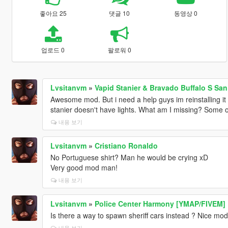
좋아요 25
댓글 10
동영상 0
업로드 0
팔로워 0
Lvsitanvm
»
Vapid Stanier & Bravado Buffalo S Sa
Awesome mod. But i need a help guys im reinstalling i
stanier doesn't have lights. What am I missing? Some o
내용 보기
Lvsitanvm
»
Cristiano Ronaldo
No Portuguese shirt? Man he would be crying xD
Very good mod man!
내용 보기
Lvsitanvm
»
Police Center Harmony [YMAP/FIVEM]
Is there a way to spawn sheriff cars instead ? Nice mod
내용 보기