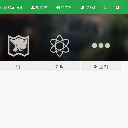
dult
Content
업로드
로그인
가입
맵
기타
더 보기