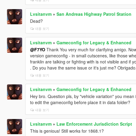
Lvsitanvm
»
San Andreas Highway Patrol Station
Dead?
내용 보기
Lvsitanvm
»
Gameconfig for Legacy & Enhanced
@F7YO
Thank You very much for clarifying amigo. Now I
version gameconfig - in small cutscenes, like those wh
franklin are talking or fighting with is not visible and i
. Do you have the same issue or it's just me? Obrigado
내용 보기
Lvsitanvm
»
Gameconfig for Legacy & Enhanced
Hey bro. Question pls, by "vehicle variation" you mea
to edit the gameconfig before place it in data folder?
내용 보기
Lvsitanvm
»
Law Enforcement Jurisdiction Script
This is genious! Still works for 1868.1?