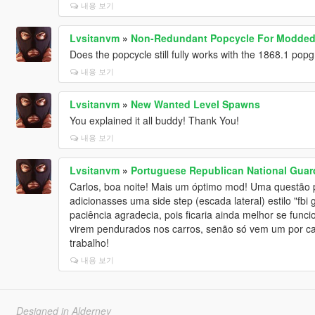
내용 보기
Lvsitanvm
»
Non-Redundant Popcycle For Modded 
Does the popcycle still fully works with the 1868.1 po
내용 보기
Lvsitanvm
»
New Wanted Level Spawns
You explained it all buddy! Thank You!
내용 보기
Lvsitanvm
»
Portuguese Republican National Guard
Carlos, boa noite! Mais um óptimo mod! Uma questão p
adicionasses uma side step (escada lateral) estilo "fbi
paciência agradecia, pois ficaria ainda melhor se func
virem pendurados nos carros, senão só vem um por car
trabalho!
내용 보기
Designed in Alderney