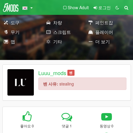
Show Adult
로그인
도구
차량
페인트잡
무기
스크립트
플레이어
맵
기타
더 보기
Luuu_mods
밴
밴 사유:
stealing
좋아요 0
댓글 1
동영상 0