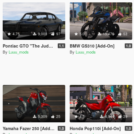
4.75
9,003
97
5.0
15,476
53
Pontiac GTO "The Judge" Hardtop Coupe 1969 [Add-On / FiveM | Unlocked]
BMW GS310 [Add-On]
1.1
1.0
By
Luuu_mods
By
Luuu_mods
5,309
25
4.5
4,944
29
Yamaha Fazer 250 [Add-On]
Honda Pop110i [Add-On]
1.0
1.0