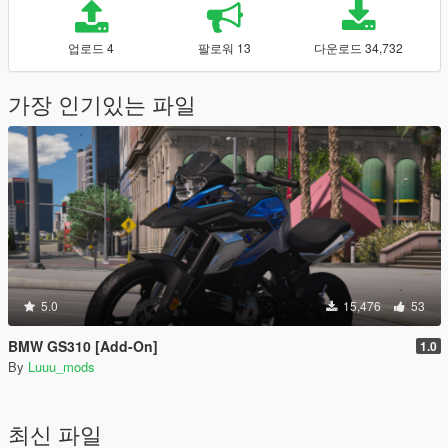
업로드 4
팔로워 13
다운로드 34,732
가장 인기있는 파일
5.0
15,476
53
BMW GS310 [Add-On]
1.0
By
Luuu_mods
최신 파일