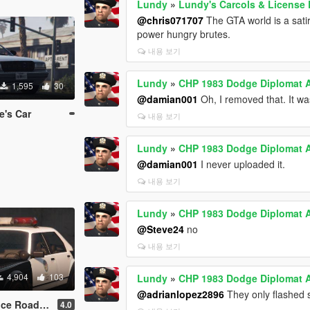
Lundy
»
Lundy's Carcols & License 
@chris071707
The GTA world is a satir
power hungry brutes.
내용 보기
Lundy
»
CHP 1983 Dodge Diplomat 
1,595
30
@damian001
Oh, I removed that. It wa
e's Car
내용 보기
Lundy
»
CHP 1983 Dodge Diplomat 
@damian001
I never uploaded it.
내용 보기
Lundy
»
CHP 1983 Dodge Diplomat 
@Steve24
no
내용 보기
4,904
103
Lundy
»
CHP 1983 Dodge Diplomat 
@adrianlopez2896
They only flashed s
oadcruiser
4.0