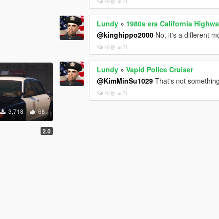
내용 보기
Lundy
»
1980s era California Highw
@kinghippo2000
No, it's a different m
내용 보기
Lundy
»
Vapid Police Cruiser
@KimMinSu1029
That's not something 
내용 보기
3,718
68
2.0