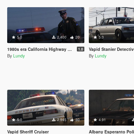
5.0
2,400
20
5.0
1980s era California Highway Cops
Vapid Stanier Detectiv
1.0
By
Lundy
By
Lundy
5.0
2,945
30
4.91
Vapid Sheriff Cruiser
Albany Esperanto Police R