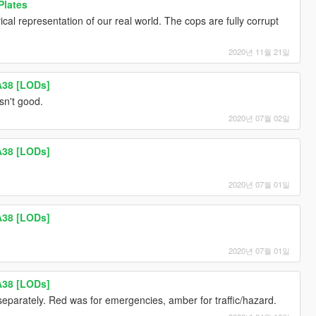
Plates
ical representation of our real world. The cops are fully corrupt
2020년 11월 21일
A38 [LODs]
sn't good.
2020년 07월 02일
A38 [LODs]
2020년 07월 01일
A38 [LODs]
2020년 07월 01일
A38 [LODs]
eparately. Red was for emergencies, amber for traffic/hazard.