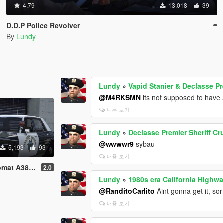
4.79
13,018
39
D.D.P Police Revolver
By
Lundy
Lundy
»
Vapid Stanier & Declasse Pr
@M4RKSMN
its not supposed to have a
내용 보기
Lundy
»
Declasse Premier Sheriff Cr
@wwwwr9
sybau
5,193
93
내용 보기
A38 [LODs]
2.0
Lundy
»
1980s era California Highw
@RanditoCarlito
Aint gonna get it, sor
내용 보기