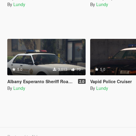
By
Lundy
By
Lundy
5.0
3,013
70
5.0
Albany Esperanto Sheriff Roadcruiser
Vapid Police Cruiser
2.0
By
Lundy
By
Lundy