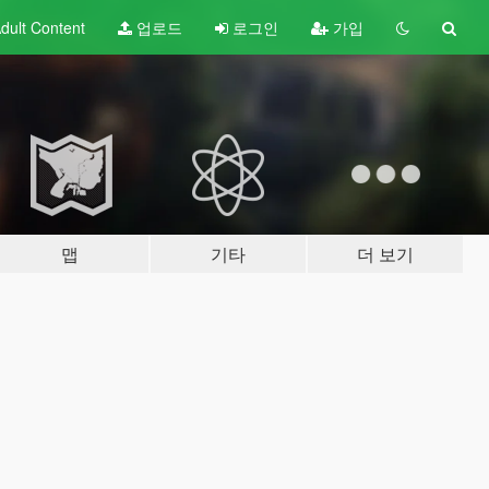
dult
Content
업로드
로그인
가입
맵
기타
더 보기