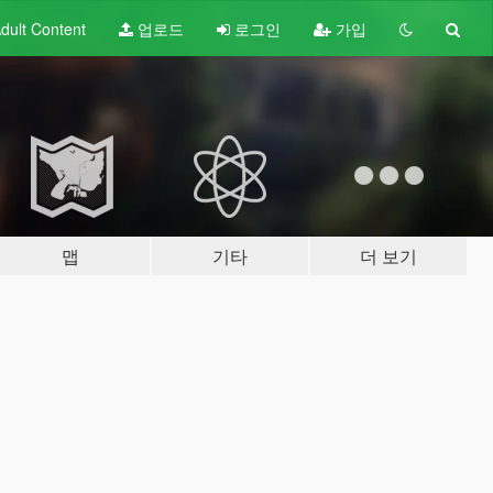
dult
Content
업로드
로그인
가입
맵
기타
더 보기