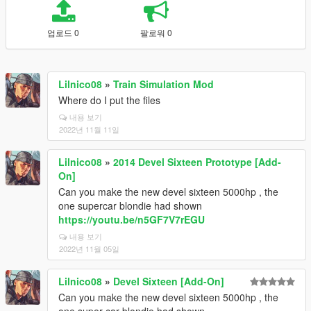
업로드 0
팔로워 0
Lilnico08
»
Train Simulation Mod
Where do I put the files
내용 보기
2022년 11월 11일
Lilnico08
»
2014 Devel Sixteen Prototype [Add-
On]
Can you make the new devel sixteen 5000hp , the
one supercar blondie had shown
https://youtu.be/n5GF7V7rEGU
내용 보기
2022년 11월 05일
Lilnico08
»
Devel Sixteen [Add-On]
Can you make the new devel sixteen 5000hp , the