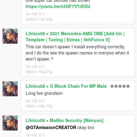
one super car blondie had shown
https://youtu.be/n5GF7V7rEGU
내용 보기
2022년 11월 05일
Lilnico08
»
2021 Mercedes-AMG ONE [Add-On |
Template | Tuning | Extras | VehFuncs V]
This car doesn’t spawn I install everything correctly,
and I do the see the spawn names in menyoo when it
won’t spawn ?
내용 보기
2022년 10월 27일
Lilnico08
»
O Block Chain For MP Male
Long live grandson
내용 보기
2022년 10월 17일
Lilnico08
»
Malibu Security [Menyoo]
@GTAmissionCREATOR
okay bro
내용 보기