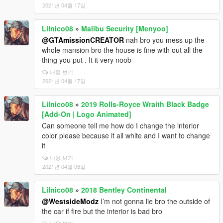
2021년 04월 17일
Lilnico08
»
Malibu Security [Menyoo]
@GTAmissionCREATOR
nah bro you mess up the
whole mansion bro the house is fine with out all the
thing you put . It it very noob
내용 보기
2021년 04월 17일
Lilnico08
»
2019 Rolls-Royce Wraith Black Badge
[Add-On | Logo Animated]
Can someone tell me how do I change the interior
color please because it all white and I want to change
it
내용 보기
2021년 04월 08일
Lilnico08
»
2018 Bentley Continental
@WestsideModz
I’m not gonna lie bro the outside of
the car if fire but the interior is bad bro