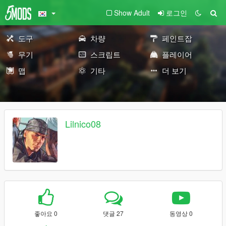
Show Adult
로그인
도구
차량
페인트잡
무기
스크립트
플레이어
맵
기타
더 보기
Lilnico08
좋아요 0
댓글 27
동영상 0