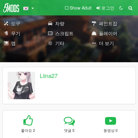
Show Adult
로그인
도구
차량
페인트잡
무기
스크립트
플레이어
맵
기타
더 보기
Liina27
좋아요 2
댓글 5
동영상 0