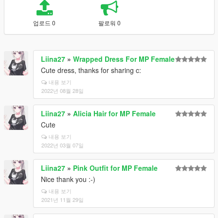
업로드 0
팔로워 0
Liina27
»
Wrapped Dress For MP Female
Cute dress, thanks for sharing c:
내용 보기
2022년 08월 28일
Liina27
»
Alicia Hair for MP Female
Cute
내용 보기
2022년 03월 07일
Liina27
»
Pink Outfit for MP Female
Nice thank you :-)
내용 보기
2021년 11월 29일