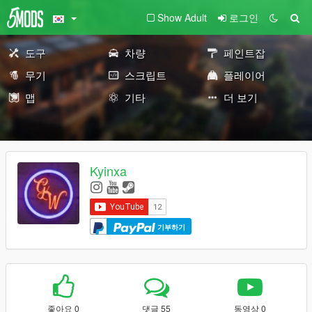
Show Adult
로그인
도구
차량
페인트잡
무기
스크립트
플레이어
맵
기타
더 보기
Kyinxa
기부하기
좋아요 0
댓글 55
동영상 0