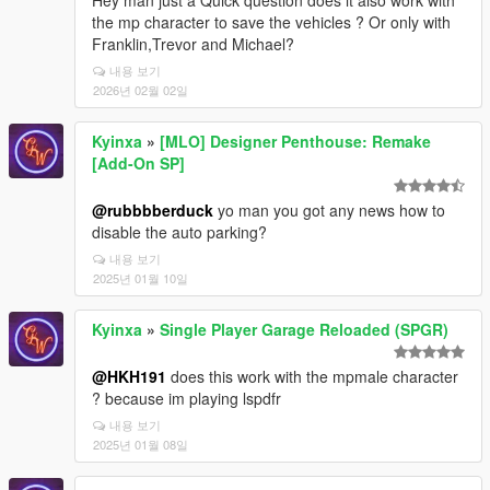
Hey man just a Quick question does it also work with
the mp character to save the vehicles ? Or only with
Franklin,Trevor and Michael?
내용 보기
2026년 02월 02일
Kyinxa
»
[MLO] Designer Penthouse: Remake
[Add-On SP]
@rubbbberduck
yo man you got any news how to
disable the auto parking?
내용 보기
2025년 01월 10일
Kyinxa
»
Single Player Garage Reloaded (SPGR)
@HKH191
does this work with the mpmale character
? because im playing lspdfr
내용 보기
2025년 01월 08일