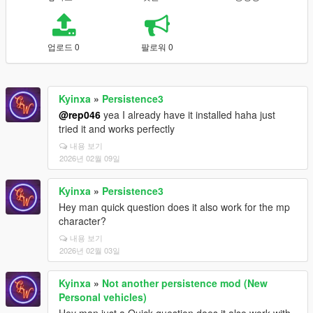
업로드 0
팔로워 0
Kyinxa
»
Persistence3
@rep046
yea I already have it installed haha just
tried it and works perfectly
내용 보기
2026년 02월 09일
Kyinxa
»
Persistence3
Hey man quick question does it also work for the mp
character?
내용 보기
2026년 02월 03일
Kyinxa
»
Not another persistence mod (New
Personal vehicles)