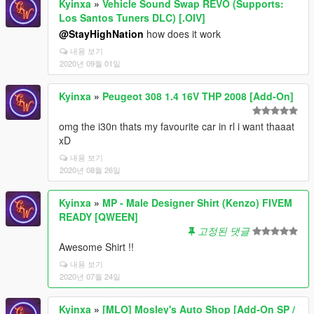
Kyinxa
»
Vehicle Sound Swap REVO (Supports:
Los Santos Tuners DLC) [.OIV]
@StayHighNation
how does it work
내용 보기
2020년 09월 01일
Kyinxa
»
Peugeot 308 1.4 16V THP 2008 [Add-On]
omg the i30n thats my favourite car in rl i want thaaat
xD
내용 보기
2020년 08월 26일
Kyinxa
»
MP - Male Designer Shirt (Kenzo) FIVEM
READY [QWEEN]
고정된 댓글
Awesome Shirt !!
내용 보기
2020년 07월 24일
Kyinxa
»
[MLO] Mosley's Auto Shop [Add-On SP /