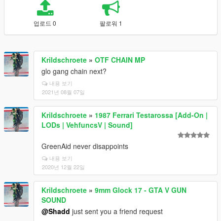
업로드 0
팔로워 1
Krildschroete
»
OTF CHAIN MP
glo gang chain next?
내용 보기
2021년 08월 07일
Krildschroete
»
1987 Ferrari Testarossa [Add-On |
LODs | VehfuncsV | Sound]
GreenAid never disappoints
내용 보기
2020년 12월 22일
Krildschroete
»
9mm Glock 17 - GTA V GUN
SOUND
@Shadd
just sent you a friend request