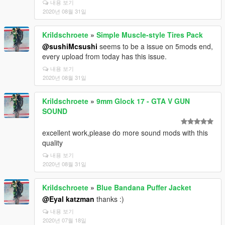
내용 보기
2020년 08월 31일
Krildschroete
»
Simple Muscle-style Tires Pack
@sushiMcsushi
seems to be a issue on 5mods end,
every upload from today has this issue.
내용 보기
2020년 08월 31일
Krildschroete
»
9mm Glock 17 - GTA V GUN
SOUND
excellent work,please do more sound mods with this
quality
내용 보기
2020년 08월 31일
Krildschroete
»
Blue Bandana Puffer Jacket
@Eyal katzman
thanks :)
내용 보기
2020년 07월 18일