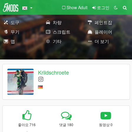
Show Adult
로그인
도구
차량
페인트잡
무기
스크립트
플레이어
맵
기타
더 보기
Krildschroete
좋아요 716
댓글 180
동영상 0