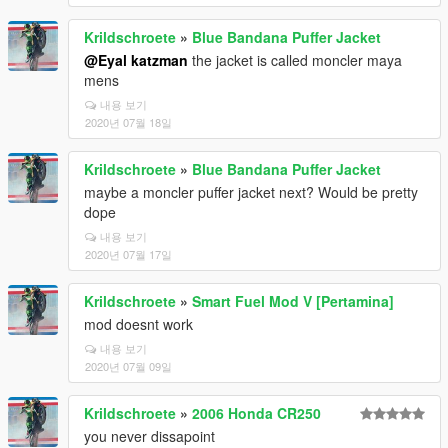
Krildschroete
»
Blue Bandana Puffer Jacket
@Eyal katzman
the jacket is called moncler maya
mens
내용 보기
2020년 07월 18일
Krildschroete
»
Blue Bandana Puffer Jacket
maybe a moncler puffer jacket next? Would be pretty
dope
내용 보기
2020년 07월 17일
Krildschroete
»
Smart Fuel Mod V [Pertamina]
mod doesnt work
내용 보기
2020년 07월 09일
Krildschroete
»
2006 Honda CR250
you never dissapoint