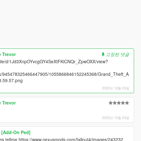
 Trevor
고정된 댓글
com/file/d/1Jd3XnpOYvcgGY4SeXtFKiCNQr_ZpwOXX/view?
ents/945478325466447905/1055866846152245368/Grand_Theft_A
3.59.57.png
2022년 12월 23일
 Trevor
2022년 12월 23일
 [Add-On Ped]
 files tellme https://www.nexusmods.com/fallout4/images/243232