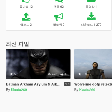
좋아요 12
댓글 62
동영상 1
업로드 2
팔로워 0
다운로드 1,270
최신 파일
5.0
426
4
5.0
Batman Arkham Asylum & Arkham City loading music
Wolverine dofp retext
1.0
By
Klaatu269
By
Klaatu269