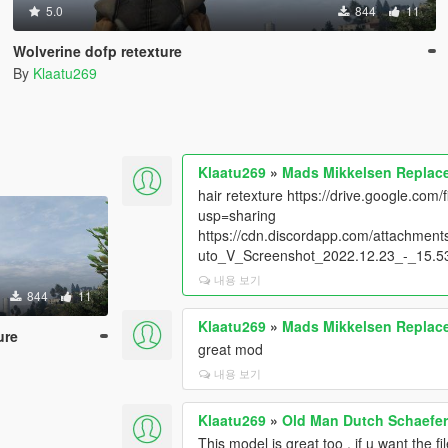
5.0
844
11
Wolverine dofp retexture
By
Klaatu269
Klaatu269
»
Mads Mikkelsen Replace
hair retexture https://drive.google.
usp=sharing
https://cdn.discordapp.com/attachm
uto_V_Screenshot_2022.12.23_-_15.5
내용 보기
844
11
Klaatu269
»
Mads Mikkelsen Replace
ure
great mod
내용 보기
Klaatu269
»
Old Man Dutch Schaefer
This model is great too , if u want the