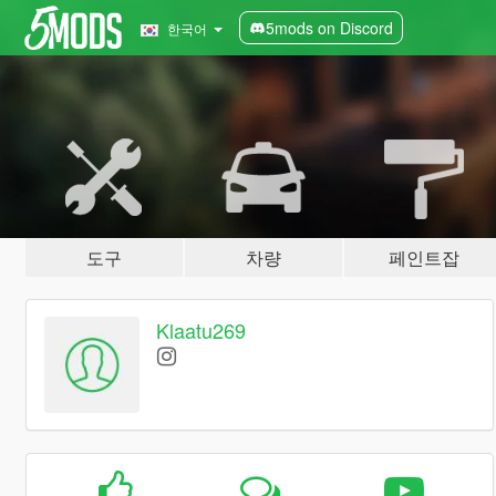
5mods on Discord
한국어
도구
차량
페인트잡
Klaatu269