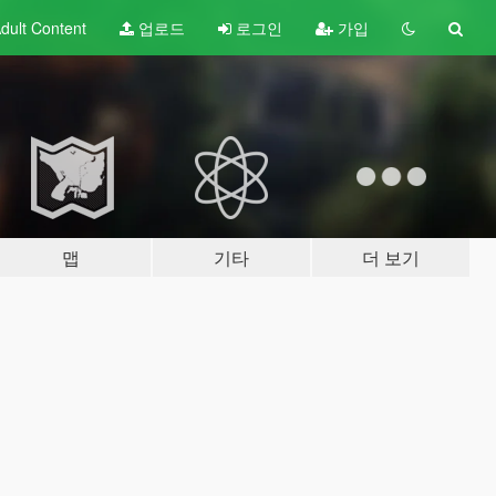
dult
Content
업로드
로그인
가입
맵
기타
더 보기