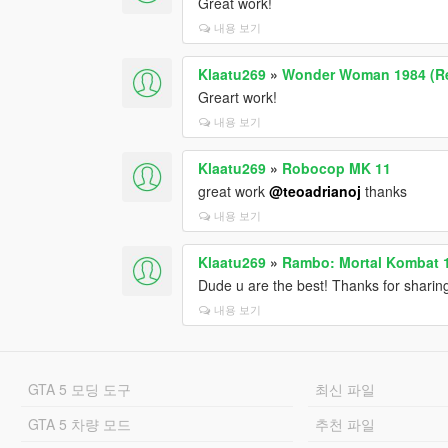
Great work!
내용 보기
Klaatu269
»
Wonder Woman 1984 (Re
Greart work!
내용 보기
Klaatu269
»
Robocop MK 11
great work
@teoadrianoj
thanks
내용 보기
Klaatu269
»
Rambo: Mortal Kombat 1
Dude u are the best! Thanks for sharing
내용 보기
GTA 5 모딩 도구
최신 파일
GTA 5 차량 모드
추천 파일