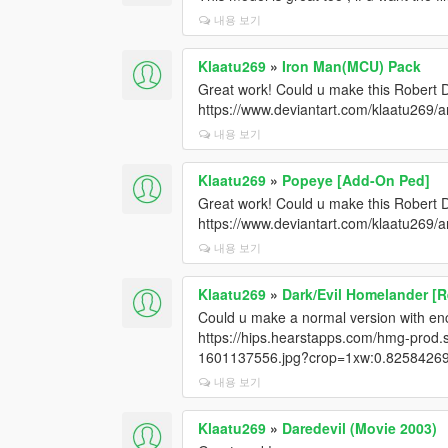
내용 보기
Klaatu269
»
Iron Man(MCU) Pack
Great work! Could u make this Robert 
https://www.deviantart.com/klaatu269/
내용 보기
Klaatu269
»
Popeye [Add-On Ped]
Great work! Could u make this Robert 
https://www.deviantart.com/klaatu269/
내용 보기
Klaatu269
»
Dark/Evil Homelander [R
Could u make a normal version with ench
https://hips.hearstapps.com/hmg-prod
1601137556.jpg?crop=1xw:0.82584269
내용 보기
Klaatu269
»
Daredevil (Movie 2003)