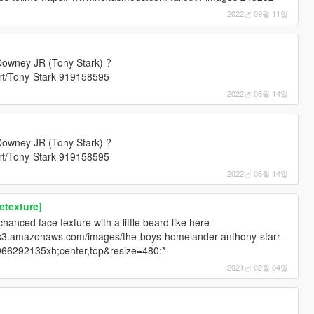
2022년 09월 11일
Downey JR (Tony Stark) ?
art/Tony-Stark-919158595
2022년 06월 14일
Downey JR (Tony Stark) ?
art/Tony-Stark-919158595
2022년 06월 14일
etexture]
anced face texture with a little beard like here
.s3.amazonaws.com/images/the-boys-homelander-anthony-starr-
66292135xh;center,top&resize=480:*
2021년 02월 04일