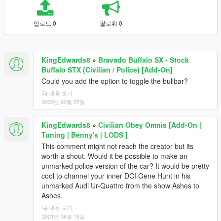
업로드 0
팔로워 0
KingEdwards8
»
Bravado Buffalo SX - Stock
Buffalo STX (Civilian / Police) [Add-On]
Could you add the option to toggle the bullbar?
내용 보기
2022년 02월 27일
KingEdwards8
»
Civilian Obey Omnis [Add-On |
Tuning | Benny's | LODS ]
This comment might not reach the creator but its
worth a shout. Would it be possible to make an
unmarked police version of the car? It would be pretty
cool to channel your inner DCI Gene Hunt in his
unmarked Audi Ur-Quattro from the show Ashes to
Ashes.
내용 보기
2021년 06월 18일