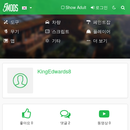
Show Adult
로그인
도구
차량
페인트잡
무기
스크립트
플레이어
맵
기타
더 보기
KingEdwards8
좋아요 0
댓글 2
동영상 0